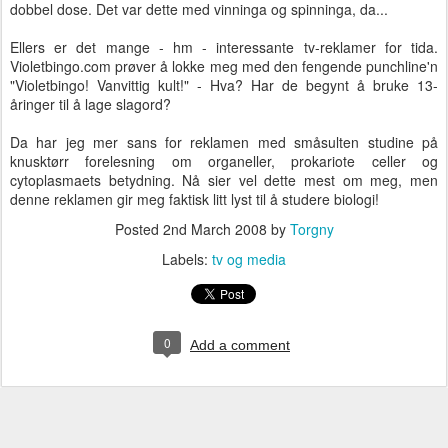
dobbel dose. Det var dette med vinninga og spinninga, da...
Ellers er det mange - hm - interessante tv-reklamer for tida.
Violetbingo.com prøver å lokke meg med den fengende punchline'n
"Violetbingo! Vanvittig kult!" - Hva? Har de begynt å bruke 13-
åringer til å lage slagord?
Da har jeg mer sans for reklamen med småsulten studine på
knusktørr forelesning om organeller, prokariote celler og
cytoplasmaets betydning. Nå sier vel dette mest om meg, men
denne reklamen gir meg faktisk litt lyst til å studere biologi!
Posted
2nd March 2008
by
Torgny
Labels:
tv og media
0
Add a comment