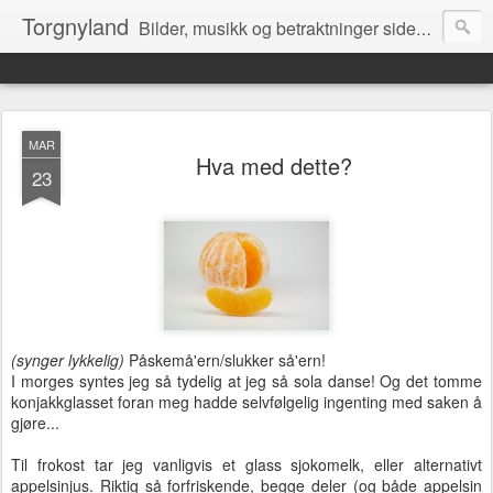
Torgnyland
Bilder, musikk og betraktninger siden 2008
MAR
Hva med dette?
23
(synger lykkelig)
Påskemå'ern/slukker så'ern!
I morges syntes jeg så tydelig at jeg så sola danse! Og det tomme
konjakkglasset foran meg hadde selvfølgelig ingenting med saken å
gjøre...
Til frokost tar jeg vanligvis et glass sjokomelk, eller alternativt
appelsinjus. Riktig så forfriskende, begge deler (og både appelsin