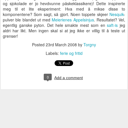
og sjokolade er jo hevdvunne påskeklassikere)! Dette inspirerte
meg til et lite eksperiment: Hva med å mikse disse to
komponentene? Som sagt, så gjort. Noen toppete skjeer
Nesquik
-
pulver ble blandet ut med
Meierienes Appelsinjus
. Resultatet? Vel,
egentlig ganske pyton. Det hele smakte mest som en
saft-is
jeg
aldri har likt. Men ingen skal si at jeg ikke er villig til å teste ut
grenser!
Posted
23rd March 2008
by
Torgny
Labels:
ferie og fritid
0
Add a comment