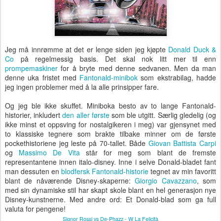
Jeg må innrømme at det er lenge siden jeg kjøpte
Donald Duck &
Co
på regelmessig basis. Det skal nok litt mer til enn
prompemaskiner
for å bryte med denne sedvanen. Men da man
denne uka fristet med
Fantonald
-minibok
som ekstrabilag, hadde
jeg ingen problemer med å la alle prinsipper fare.
Og jeg ble ikke skuffet. Miniboka besto av to lange Fantonald-
historier, inkludert
den aller første
som ble utgitt. Særlig gledelig (og
ikke minst et oppsving for nostalgikeren i meg) var gjensynet med
to klassiske tegnere som brakte tilbake minner om de første
pockethistoriene jeg leste på 70-tallet. Både
Giovan Battista Carpi
og
Massimo De Vita
står for meg som blant de fremste
representantene innen italo-disney. Inne i selve Donald-bladet fant
man dessuten en
blodfersk Fantonald-historie
tegnet av min favoritt
blant de nåværende Disney-skaperne:
Giorgio Cavazzano
, som
med sin dynamiske stil har skapt skole blant en hel generasjon nye
Disney-kunstnerne. Med andre ord: Et Donald-blad som ga full
valuta for pengene!
Signor Rossi vs De-Phazz - W La Felicità