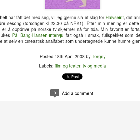
hotellrom med wi-fi-tilgang.
lt har fått det med seg, vil jeg gjerne slå et slag for
Halvseint
, det a
dre sesong (torsdager kl 22.30 på NRK1). Etter min mening er dett
r å oppdrive på norske tv-skjermer nå for tida. Min favoritt er fortsa
e ukes
Pål Bang-Hansen-intervju
falt også i smak, fullspekket som de
e at selv en cineastisk analfabet som undertegnede kunne humre gjen
Posted
18th April 2008
by
Torgny
Labels:
film og teater
tv og media
0
Add a comment
Tre uker i Thailand
Analog modus
JUL
JUL
27
16
Tilbake i Smilets land,
Protagonisten i 90-talls-
denne gang dessuten med
klassikeren Naiv.Super fikk
nevø Bo i reisefølget. Forhåpentlig
nok av samtidas kyniske og