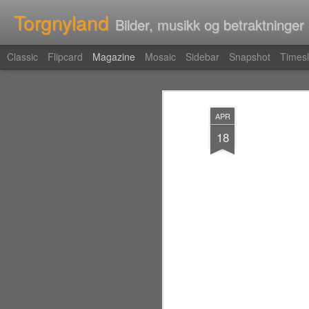
Torgnyland
Bilder, musikk og betraktninger
Classic
Flipcard
Magazine
Mosaic
Sidebar
Snapshot
Timesl
APR
18