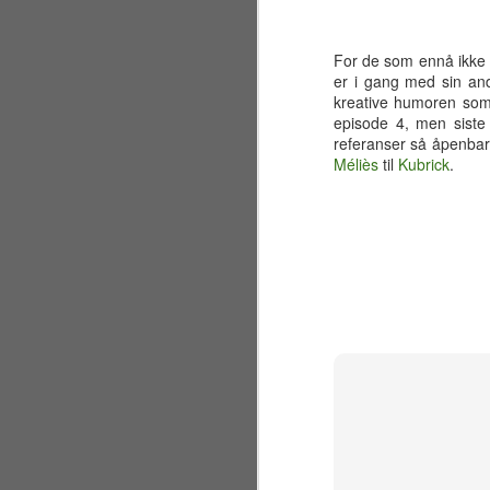
For de som ennå ikke he
er i gang med sin an
kreative humoren som e
episode 4, men sist
referanser så åpenbar
Méliès
til
Kubrick
.
Sølvbryllup 2001~2026
JUL
30
Fælt som tida flyr. Det er
allerede 25 år siden jeg og
en liten gjeng sto samlet på en