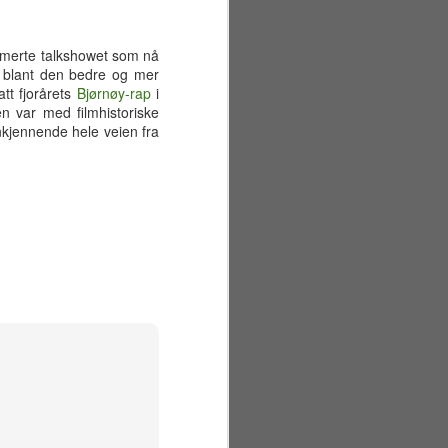
nimerte talkshowet som nå
e blant den bedre og mer
tt fjorårets
Bjørnøy-rap
i
n var med filmhistoriske
kjennende hele veien fra
Sommerferiens første
JUN
29
uke
Mandag 22. juni