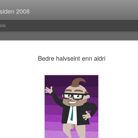
 siden 2008
ide
Spørsmål p
JUL
Bedre halvseint enn aldri
30
Når man er ute og r
strekninger i buss el
man ofte i tanker om så ma
vedvarende stream of consc
Hva er egentlig rav?Hva var
mahayana-buddhisme igjen?B
(Og hvor vanlig er det med f
i Pellefant? (Jeg har ikke l
med horisontale striper i rød
Før i tida fikk man ofte ik
kom tilbake fra ferie og kun
bibliotek. I dag trenger man