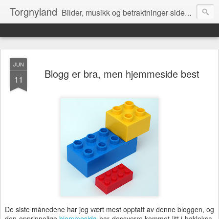
Torgnyland
Bilder, musikk og betraktninger siden 2008
JUN
Blogg er bra, men hjemmeside best
11
De siste månedene har jeg vært mest opptatt av denne bloggen, og
den opprinnelige
hjemmesida
har dessverre kommet litt i bakleksa.