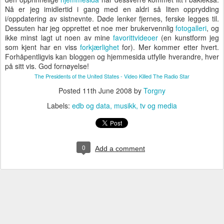
Nå er jeg imidlertid i gang med en aldri så liten opprydding
i/oppdatering av sistnevnte. Døde lenker fjernes, ferske legges til.
Dessuten har jeg opprettet et noe mer brukervennlig
fotogalleri
, og
ikke minst lagt ut noen av mine
favorittvideoer
(en kunstform jeg
som kjent har en viss
forkjærlighet
for). Mer kommer etter hvert.
Forhåpentligvis kan bloggen og hjemmesida utfylle hverandre, hver
på sitt vis. God fornøyelse!
The Presidents of the United States - Video Killed The Radio Star
Posted
11th June 2008
by
Torgny
Labels:
edb og data
musikk
tv og media
0
Add a comment