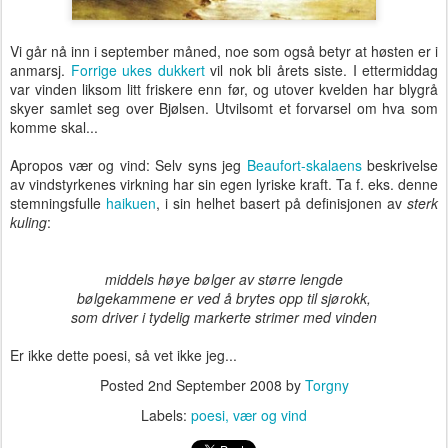
Vi går nå inn i september måned, noe som også betyr at høsten er i
anmarsj.
Forrige ukes dukkert
vil nok bli årets siste. I ettermiddag
var vinden liksom litt friskere enn før, og utover kvelden har blygrå
skyer samlet seg over Bjølsen. Utvilsomt et forvarsel om hva som
komme skal...
Apropos vær og vind: Selv syns jeg
Beaufort-skalaens
beskrivelse
av vindstyrkenes virkning har sin egen lyriske kraft. Ta f. eks. denne
stemningsfulle
haikuen
, i sin helhet basert på definisjonen av
sterk
kuling
:
middels høye bølger av større lengde
bølgekammene er ved å brytes opp til sjørokk,
som driver i tydelig markerte strimer med vinden
Er ikke dette poesi, så vet ikke jeg...
Posted
2nd September 2008
by
Torgny
Labels:
poesi
vær og vind