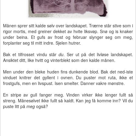
Månen sprer sitt kalde sølv over landskapet. Trærne står stive som i
rigor mortis, med greiner dekket av hvite liksvøp. Snø og is knaker
under beina. Et gufs av frost og februar slynger seg om meg,
forplanter seg til mitt indre. Sjelen hutrer.
Bak et tilfrosset vindu står
du
. Ser ut på det livløse landskapet.
Ansiktet ditt, like hvitt og vinterblekt som den kalde månen.
Men under den bleke huden fins dunkende blod. Bak det ned-iste
vinduet knitrer det gyllent i ovnen. Du puster mot ruta, ikke et
frostgufs, men en livspust. Isen smelter. Danner vakre mønstre.
En stripe av gull fanger meg. Vinden virker ikke lenger fullt så
streng. Månesølvet ikke fullt så kaldt. Kan jeg få komme inn? Vil du
puste litt på
meg
også?