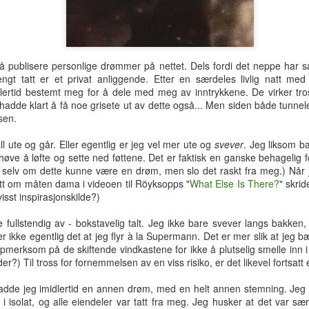
hotellrom med wi-fi-tilgang.
å publisere personlige drømmer på nettet. Dels fordi det neppe har sæ
rengt tatt er et privat anliggende. Etter en særdeles livlig natt me
lertid bestemt meg for å dele med meg av inntrykkene. De virker tros
hadde klart å få noe grisete ut av dette også... Men siden både tunnel
nsen.
ll ute og går. Eller egentlig er jeg vel mer ute og
svever
. Jeg liksom b
øve å løfte og sette ned føttene. Det er faktisk en ganske behagelig f
 selv om dette kunne være en drøm, men slo det raskt fra meg.) Når j
itt om måten dama i videoen til Röyksopps "
What Else Is There?
" skrid
isst inspirasjonskilde?)
le fullstendig av - bokstavelig talt. Jeg ikke bare svever langs bakke
er ikke egentlig det at jeg flyr à la Supermann. Det er mer slik at jeg 
pmerksom på de skiftende vindkastene for ikke å plutselig smelle inn i
Tre uker i Thailand
Analog modus
JUL
JUL
der?) Til tross for fornemmelsen av en viss risiko, er det likevel fortsat
27
16
Tilbake i Smilets land,
Protagonisten i 90-talls-
denne gang dessuten med
klassikeren Naiv.Super fikk
de jeg imidlertid en annen drøm, med en helt annen stemning. Jeg h
nevø Bo i reisefølget. Forhåpentlig
nok av samtidas kyniske og
 i isolat, og alle eiendeler var tatt fra meg. Jeg husker at det var sær