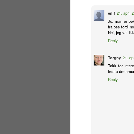
by
gr
eilif
21. april 
si
Jo, man er bek
fra oss fordi n
J
Nei, jeg vet ikke
Reply
en
et
Torgny
21. ap
De
Takk for intere
me
første drømmen
Reply
J
de
er
gå