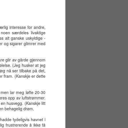
rlig interesse for andre,
d noen særdeles livaktige
s alt ganske uskyldige -
er og sigarer glimrer med
are glir av gårde gjennom
ølelse. (Jeg husker at jeg
eg nå ser tilbake på det,
er fram. (Kanskje er dette
n, men lar meg løfte 20-30
bæres opp av luftstrømmer.
 en husvegg. (Kanskje litt
Sommerferiens første
JUN
t en behagelig drøm.
29
uke
Mandag 22. juni
adde tydeligvis havnet i
lig frustrerende å ikke få