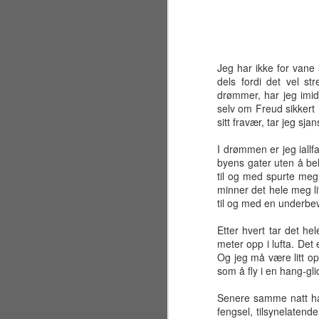
Jeg har ikke for vane 
dels fordi det vel st
drømmer, har jeg imid
selv om Freud sikkert 
sitt fravær, tar jeg sja
I drømmen er jeg iallfa
byens gater uten å beh
til og med spurte meg
minner det hele meg l
til og med en underbev
Etter hvert tar det he
meter opp i lufta. Det 
Og jeg må være litt op
Sølvbryllup 2001~2026
JUL
som å fly i en hang-gli
30
Fælt som tida flyr. Det er
allerede 25 år siden jeg og
Senere samme natt had
en liten gjeng sto samlet på en
fengsel, tilsynelatende