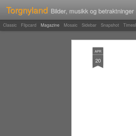
Torgnyland
Bilder, musikk og betraktninger
Classic
Flipcard
Magazine
Mosaic
Sidebar
Snapshot
Timesl
APR
20