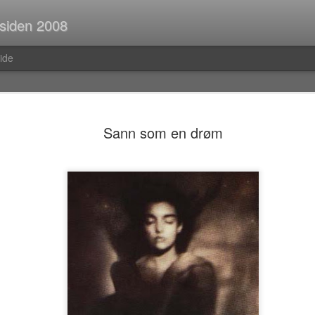
 siden 2008
ide
Spørsmål p
JUL
Sann som en drøm
30
Når man er ute og r
strekninger i buss el
man ofte i tanker om så ma
vedvarende stream of consc
Hva er egentlig rav?Hva var
mahayana-buddhisme igjen?B
(Og hvor vanlig er det med f
i Pellefant? (Jeg har ikke l
med horisontale striper i rød
Før i tida fikk man ofte ik
kom tilbake fra ferie og kun
bibliotek. I dag trenger man