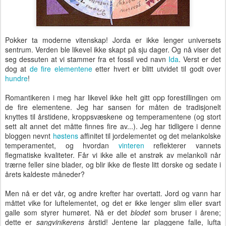
Pokker ta moderne vitenskap! Jorda er ikke lenger universets
sentrum. Verden ble likevel ikke skapt på sju dager. Og nå viser det
seg dessuten at vi stammer fra et fossil ved navn
Ida
. Verst er det
dog at
de fire elementene
etter hvert er blitt utvidet til godt over
hundre
!
Romantikeren i meg har likevel ikke helt gitt opp forestillingen om
de fire elementene. Jeg har sansen for måten de tradisjonelt
knyttes til årstidene, kroppsvæskene og temperamentene (og stort
sett alt annet det måtte finnes fire av...). Jeg har tidligere i denne
bloggen nevnt
høstens
affinitet til jordelementet og det melankolske
temperamentet, og hvordan
vinteren
reflekterer vannets
flegmatiske kvaliteter. Får vi ikke alle et anstrøk av melankoli når
trærne feller sine blader, og blir ikke de fleste litt dorske og sedate i
årets kaldeste måneder?
Men nå er det vår, og andre krefter har overtatt. Jord og vann har
måttet vike for luftelementet, og det er ikke lenger slim eller svart
galle som styrer humøret. Nå er det
blodet
som bruser i årene;
dette er
sangvinikerens
årstid! Jentene lar plaggene falle, lufta