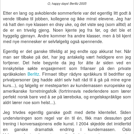
O, happy days! Berlitz 2005
Etter en lang og avkoblende sommerferie var det egentlig litt godt å
vende tilbake til jobben, kollegene og ikke minst elevene. Jeg har
nå hatt den nye klassen en drøy uke, og det viste seg (som alltid) at
de er en trivelig gjeng. Noen kjente jeg fra før, og det ble et
hyggelig gjensyn. Andre kommer fra andre klasser, men å bli kjent
med nye mennesker er selvfølgelig også spennende.
Egentlig er det ganske tilfeldig at jeg endte opp akkurat her. Når
man ser tilbake på det, har jeg antakelig vært heldigere enn jeg
fortjener. Det hele begynte da jeg for åtte år siden ved en
innskytelse søkte engasjement som frilanser på den private
språkskolen
Berlitz
. Firmaet tilbyr rådyre språkkurs til bedrifter og
privatpersoner (jeg hadde aldri selv hatt råd til å gå på mine egne
kurs...), og følgelig er mesteparten av kundemassen europeiske og
amerikanske forretningsfolk (fortrinnsvis nederlendere som lærer
perfekt norsk bare ved å
se
på læreboka, og engelskspråklige som
aldri lærer noe som helst...).
Jeg trivdes egentlig ganske godt med dette klientellet. Siden
undervisningen som regel var én til én, fikk man dessuten god
trening i konversasjonens edle kunst. I 2004 skjedde det imidlertid
en ganske dramatisk endring i kundemassen. Oslo