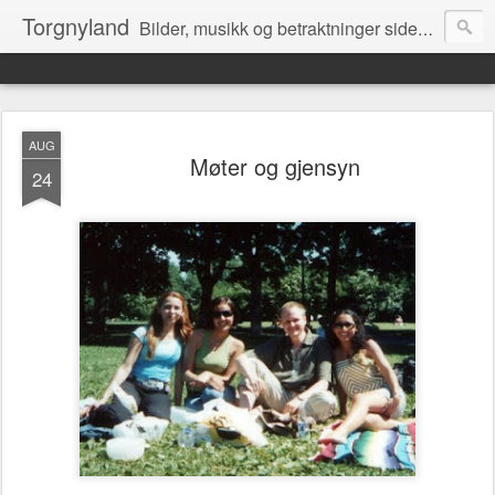
Torgnyland
Bilder, musikk og betraktninger siden 2008
AUG
Møter og gjensyn
24