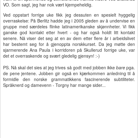
VO. Som sagt, jeg har nok vært kjempeheldig.
Ved oppstart forrige uke fikk jeg dessuten en spesielt hyggelig
overraskelse: På Berlitz hadde jeg i 2005 gleden av å undervise en
gruppe med særdeles flinke latinamerikanske skjønnheter. Vi fikk
ganske god kontakt etter hvert - og har også holdt litt kontakt
senere. Nå viser det seg at en av dem etter flere år i arbeidslivet
har bestemt seg for å gjenoppta norskkurset. Da jeg møtte den
sjarmerende Ana Paula i korridoren på Skullerud forrige uke, var
det et overraskende og svært gledelig gjensyn! :-)
PS. Nå skal det sies at jeg trives så godt med jobben ikke
bare
pga.
de pene jentene. Jobben gir også en kjærkommen anledning til å
formidle den norske grammatikkens fascinerende subtiliteter.
Språknerd og damevenn - Torgny har mange sider...