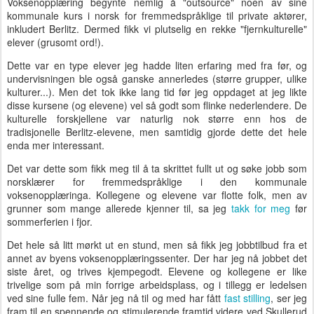
Voksenopplæring begynte nemlig å "outsource" noen av sine
kommunale kurs i norsk for fremmedspråklige til private aktører,
inkludert Berlitz. Dermed fikk vi plutselig en rekke "fjernkulturelle"
elever (grusomt ord!).
Dette var en type elever jeg hadde liten erfaring med fra før, og
undervisningen ble også ganske annerledes (større grupper, ulike
kulturer...). Men det tok ikke lang tid før jeg oppdaget at jeg likte
disse kursene (og elevene) vel så godt som flinke nederlendere. De
kulturelle forskjellene var naturlig nok større enn hos de
tradisjonelle Berlitz-elevene, men samtidig gjorde dette det hele
enda mer interessant.
Det var dette som fikk meg til å ta skrittet fullt ut og søke jobb som
norsklærer for fremmedspråklige i den kommunale
voksenopplæringa. Kollegene og elevene var flotte folk, men av
grunner som mange allerede kjenner til, sa jeg
takk for meg
før
sommerferien i fjor.
Det hele så litt mørkt ut en stund, men så fikk jeg jobbtilbud fra et
annet av byens voksenopplæringssenter. Der har jeg nå jobbet det
siste året, og trives kjempegodt. Elevene og kollegene er like
trivelige som på min forrige arbeidsplass, og i tillegg er ledelsen
ved sine fulle fem. Når jeg nå til og med har fått
fast stilling
, ser jeg
fram til en spennende og stimulerende framtid videre ved Skullerud