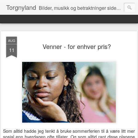
Torgnyland
Bilder, musikk og betraktninger siden 2008
AUG
Venner - for enhver pris?
11
Som alltid hadde jeg tenkt å bruke sommerferien til å være litt mer
sosial enn hverdagen ofte tillater. Og som alltid rant disse planene