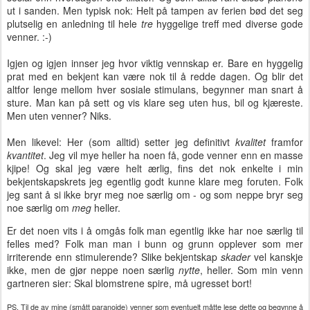
ut i sanden. Men typisk nok: Helt på tampen av ferien bød det seg
plutselig en anledning til hele
tre
hyggelige treff med diverse gode
venner. :-)
Igjen og igjen innser jeg hvor viktig vennskap er. Bare en hyggelig
prat med en bekjent kan være nok til å redde dagen. Og blir det
altfor lenge mellom hver sosiale stimulans, begynner man snart å
sture. Man kan på sett og vis klare seg uten hus, bil og kjæreste.
Men uten venner? Niks.
Men likevel: Her (som alltid) setter jeg definitivt
kvalitet
framfor
kvantitet
. Jeg vil mye heller ha noen få, gode venner enn en masse
kjipe! Og skal jeg være helt ærlig, fins det nok enkelte i min
bekjentskapskrets jeg egentlig godt kunne klare meg foruten. Folk
jeg sant å si ikke bryr meg noe særlig om - og som neppe bryr seg
noe særlig om
meg
heller.
Er det noen vits i å omgås folk man egentlig ikke har noe særlig til
felles med? Folk man man i bunn og grunn opplever som mer
irriterende enn stimulerende? Slike bekjentskap
skader
vel kanskje
ikke, men de gjør neppe noen særlig
nytte
, heller. Som min venn
gartneren sier: Skal blomstrene spire, må ugresset bort!
PS. Til de av mine (smått paranoide) venner som eventuelt måtte lese dette og begynne å