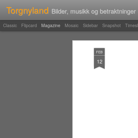
Torgnyland
Bilder, musikk og betraktninger
Classic
Flipcard
Magazine
Mosaic
Sidebar
Snapshot
Timesl
FEB
12