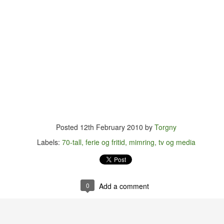
en. Som vanlig endte jeg opp i Birkelunden hvor jeg slo meg ned på
essplenen for å nyte både mettall fra Østfold og sarte toner i
nger/songwriter-tradisjonen.
Disneyland i (ett av) de tusen hjem
UN
15
Fra jeg fikk mitt første Donald-blad som femåring har Disney vært
en av mine fremste inspirasjonskilder. Rundt 1980 skaffet jeg meg
 samling med førti sanger hentet fra diverse Disney-filmer. (Det må
ter alt å dømme ha vært en dobbelt-kassett.)
nne samlinga er for lengst gått tapt, men her om dagen bestemte jeg
g for å prøve å finne mer ut om utgivelsen.
Posted
12th February 2010
by
Torgny
Labels:
70-tall
ferie og fritid
mimring
tv og media
Grunker og gryn
UN
10
Egentlig er jeg vel ikke så veldig opptatt av penger. Antakelig fordi
jeg stort sett har nok av dem. Det er vel først når man IKKE har
0
Add a comment
t at man innser hvor mye de faktisk betyr. Selv om det har vært
gerlig å få en durabelig restskatt TO år på rad, har det ikke egentlig
tt noe særlig ut over nattesøvnen.