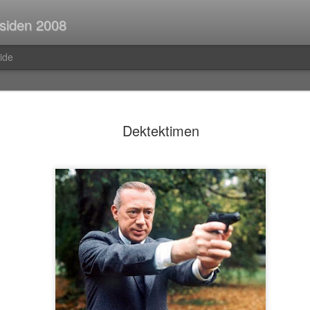
 siden 2008
ide
Spørsmål p
JUL
Dektektimen
30
Når man er ute og r
strekninger i buss el
man ofte i tanker om så ma
vedvarende stream of consc
Hva er egentlig rav?Hva var
mahayana-buddhisme igjen?B
(Og hvor vanlig er det med f
i Pellefant? (Jeg har ikke l
med horisontale striper i rød
Før i tida fikk man ofte ik
kom tilbake fra ferie og kun
bibliotek. I dag trenger man