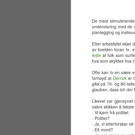
De mest stimulerende 
undervisning med de m
planlegging og møteuvir
Etter arbeidstid skjer
av kvelden foran tv- e
leste
at folk som surfe
hva som skyldes hva (
Ofte kan tv-en være en
fornøyd at
Derrick
er t
gikk på 70- og 80-tall
glauben, dass
ich
der M
Likevel var gjensynet 
vakre skikken å tekste
Sølvbryllup 2001~2026
JUL
- Vi kjem frå politiet.
30
Fælt som tida flyr. Det er
- Politiet?
allerede 25 år siden jeg og
- Ja, vi etterforskar ei
en liten gjeng sto samlet på en
- Eit mord?