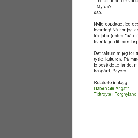
sandstrand like ved Golden Gate
- Ja, ein mann er vort
Bridge for å overvære vielsen
- Myrda?
mellom brodern og svigerinne
osb.
Nicole. Jeg har faktisk fortsatt et
sjampanjeglass fra festen,
Nylig oppdaget jeg de
J
inngravert med brudeparets navn
hverdag! Nå har jeg de
og datoen 7. juli 2001.
fra jobb (enten "på di
hverdagen litt mer ins
ma
Egentlig var planen i
re
utgangspunktet å bare besøke
Det faktum at jeg for 
bl
California i to uker, men visse
tyske kulturen. På min
fi
uforutsette omstendigheter førte
jo også dette landet m
etter hvert til at jeg valgte å utvide
bakgård, Bayern.
Ko
oppholdet til en hel måned.
hv
Relaterte innlegg:
Haben Sie Angst?
Tidtrøyte i Torgnyland
J
sl
De
"M