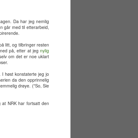
dagen. Da har jeg nemlig
går med til etterarbeid,
spirerende.
litt, og tilbringer resten
 ned på, etter at jeg
nylig
selv om det er noe uklart
nser.
I høst konstaterte jeg jo
 serien da den opprinnelig
temmelig drøye. ("So, Sie
ig at NRK har fortsatt den
Sommerferiens første
JUN
29
uke
Mandag 22. juni