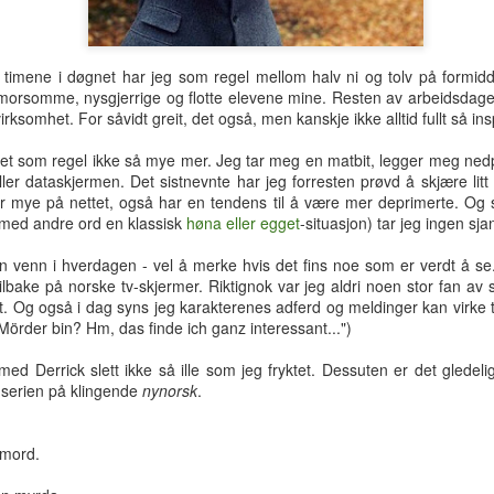
hotellrom med wi-fi-tilgang.
timene i døgnet har jeg som regel mellom halv ni og tolv på formid
orsomme, nysgjerrige og flotte elevene mine. Resten av arbeidsdagen 
ksomhet. For såvidt greit, det også, men kanskje ikke alltid fullt så in
 det som regel ikke så mye mer. Jeg tar meg en matbit, legger meg nedpå 
ller dataskjermen. Det sistnevnte har jeg forresten prøvd å skjære litt
r mye på nettet, også har en tendens til å være mer deprimerte. Og 
med andre ord en klassisk
høna eller egget
-situasjon) tar jeg ingen sja
 venn i hverdagen - vel å merke hvis det fins noe som er verdt å se. 
ilbake på norske tv-skjermer. Riktignok var jeg aldri noen stor fan av
et. Og også i dag syns jeg karakterenes adferd og meldinger kan virke 
örder bin? Hm, das finde ich ganz interessant...")
med Derrick slett ikke så ille som jeg fryktet. Dessuten er det gledel
 serien på klingende
nynorsk
.
Tre uker i Thailand
Analog modus
JUL
JUL
27
16
Tilbake i Smilets land,
Protagonisten i 90-talls-
t mord.
denne gang dessuten med
klassikeren Naiv.Super fikk
nevø Bo i reisefølget. Forhåpentlig
nok av samtidas kyniske og