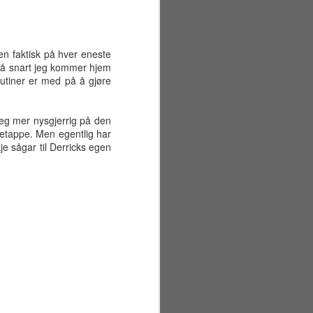
Første offisielle feriedag ble sant å
si litt mer stressende enn
nødvendig. I løpet av morgenen
gjorde min kjære seg klar for
n faktisk på hver eneste
avreise fra Gardermoen. Samtidig
m så snart jeg kommer hjem
hadde jeg bestilt rørleggere for å
rutiner er med på å gjøre
installere ny dusjdør på badet. Det
gikk imidlertid helt greit. Min kjære
kom seg trygt av gårde (med
 meg mer nysgjerrig på den
tidenes tyngste 23 kilos koffert),
tetappe. Men egentlig har
og rørleggerne gjorde jobben
je sågar til Derricks egen
ganske raskt (7000 kroner for to
timers arbeid, takk!).