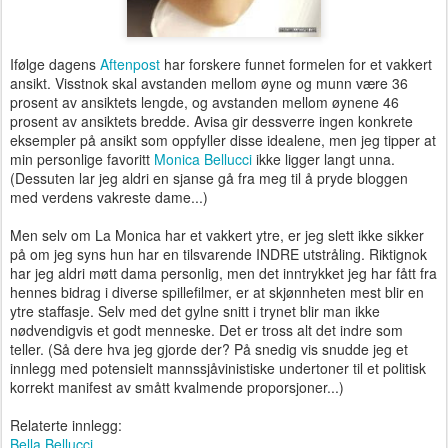
Ifølge dagens
Aftenpost
har forskere funnet formelen for et vakkert
ansikt. Visstnok skal avstanden mellom øyne og munn være 36
prosent av ansiktets lengde, og avstanden mellom øynene 46
prosent av ansiktets bredde. Avisa gir dessverre ingen konkrete
eksempler på ansikt som oppfyller disse idealene, men jeg tipper at
min personlige favoritt
Monica Bellucci
ikke ligger langt unna.
(Dessuten lar jeg aldri en sjanse gå fra meg til å pryde bloggen
med verdens vakreste dame...)
Men selv om La Monica har et vakkert ytre, er jeg slett ikke sikker
på om jeg syns hun har en tilsvarende INDRE utstråling. Riktignok
har jeg aldri møtt dama personlig, men det inntrykket jeg har fått fra
hennes bidrag i diverse spillefilmer, er at skjønnheten mest blir en
ytre staffasje. Selv med det gylne snitt i trynet blir man ikke
nødvendigvis et godt menneske. Det er tross alt det indre som
teller. (Så dere hva jeg gjorde der? På snedig vis snudde jeg et
innlegg med potensielt mannssjåvinistiske undertoner til et politisk
korrekt manifest av smått kvalmende proporsjoner...)
Relaterte innlegg:
Bella Bellucci