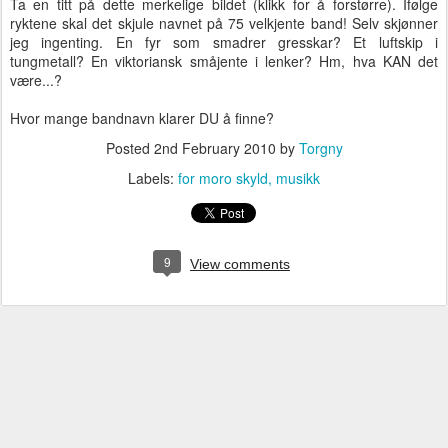
Ta en titt på dette merkelige bildet (klikk for å forstørre). Ifølge
ryktene skal det skjule navnet på 75 velkjente band! Selv skjønner
jeg ingenting. En fyr som smadrer gresskar? Et luftskip i
tungmetall? En viktoriansk småjente i lenker? Hm, hva KAN det
være...?
Hvor mange bandnavn klarer DU å finne?
Posted
2nd February 2010
by
Torgny
Labels:
for moro skyld
musikk
9
View comments