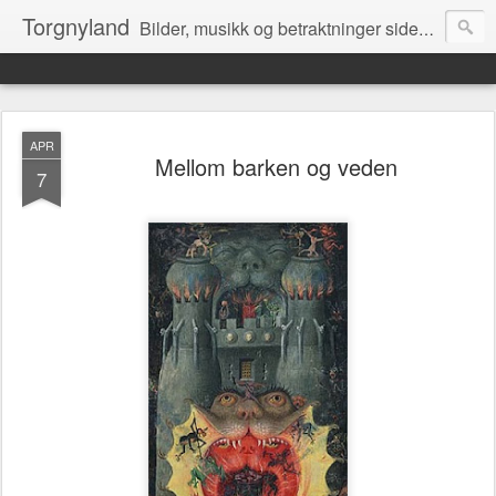
Torgnyland
Bilder, musikk og betraktninger siden 2008
APR
Mellom barken og veden
7