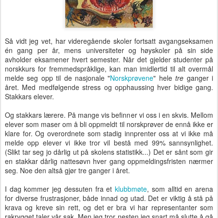
Så vidt jeg vet, har videregående skoler fortsatt avgangseksamen
én gang per år, mens universiteter og høyskoler på sin side
avholder eksamener hvert semester. Når det gjelder studenter på
norskkurs for fremmedspråklige, kan man imidlertid til alt overmål
melde seg opp til de nasjonale "
Norskprøvene
" hele
tre
ganger i
året. Med medfølgende stress og opphaussing hver bidige gang.
Stakkars elever.
Og stakkars lærere. På mange vis befinner vi oss i en skvis. Mellom
elever som maser om å bli oppmeldt til norskprøver de ennå ikke er
klare for. Og overordnete som stadig innprenter oss at vi ikke må
melde opp elever vi ikke tror vil bestå med 99% sannsynlighet.
(Slikt tar seg jo dårlig ut på skolens statistikk...) Det er sånt som gir
en stakkar dårlig nattesøvn hver gang oppmeldingsfristen nærmer
seg. Noe den altså gjør tre ganger i året.
I dag kommer jeg dessuten fra et
klubbmøte
, som alltid en arena
for diverse frustrasjoner, både innad og utad. Det er viktig å stå på
krava og kreve sin rett, og det er bra vi har representanter som
rakrygget taler vår sak. Men jeg tror nesten jeg snart må slutte å gå