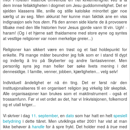
dem innse feilaktigheten i dogmet om Jesu guddommelighet. Det er
sjelden klassens lille, snille og stille katolske minoritet gjør noe
særlig ut av seg. Men akkurat her kunne man faktisk ane en viss
indignasjon selv hos
dem
. På den annen side klarte de å provosere
tilbake med den lille historien hvor Jesus gjorde vann til vin. Ugh! -
haram! (Og i et hjørne satt thaidamene med store øyne og syntes
at vestlige religioner var noen merkelige greier...)
Religioner kan sikkert være en trøst og et fast holdepunkt for
enkelte. På mange måter beundrer jeg folk som er i stand til dypt
og inderlig å tro på Skyberter og andre fantasivenner. Men
personlig syns jeg man heller bør søke livets mening i det
dennesidige. I familie, venner, jobben, kjærligheten... velg selv!
Individuell åndelighet er nå én ting. Det er først når den
institusjonaliseres til en organisert religion jeg virkelig blir skeptisk.
Alle organisasjoner kan brukes som et maktinstrument - også et
trossamfunn. Før vi vet ordet av det, har vi Inkvisisjonen, folkemord
og et utall kriger...
Vi skriver i dag
11. september
, en
dato
som har hatt en helt
spesiell
betydning
i dette tiåret. Men utviklinga etter 2001 har vist at man
ikke behøver å
handle
for å spre frykt. Det holder med å
true
med