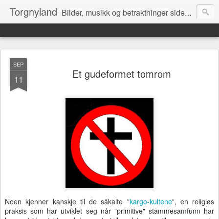
Torgnyland
Bilder, musikk og betraktninger siden 2008
SEP
Et gudeformet tomrom
11
Noen kjenner kanskje til de såkalte "
kargo-kultene
", en religiøs
praksis som har utviklet seg når "primitive" stammesamfunn har