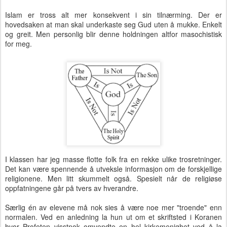
Islam er tross alt mer konsekvent i sin tilnærming. Der er
hovedsaken at man skal underkaste seg Gud uten å mukke. Enkelt
og greit. Men personlig blir denne holdningen altfor masochistisk
for meg.
I klassen har jeg masse flotte folk fra en rekke ulike trosretninger.
Det kan være spennende å utveksle informasjon om de forskjellige
religionene. Men litt skummelt også. Spesielt når de religiøse
oppfatningene går på tvers av hverandre.
Særlig én av elevene må nok sies å være noe mer "troende" enn
normalen. Ved en anledning la hun ut om et skriftsted i Koranen
hvor Profeten visstnok omvendte en hel kirkemenighet ved å la