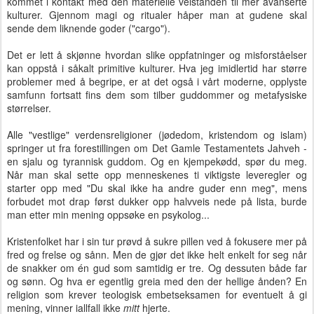
kommet i kontakt med den materielle velstanden til mer avanserte
kulturer. Gjennom magi og ritualer håper man at gudene skal
sende dem liknende goder ("cargo").
Det er lett å skjønne hvordan slike oppfatninger og misforståelser
kan oppstå i såkalt primitive kulturer. Hva jeg imidlertid har større
problemer med å begripe, er at det også i vårt moderne, opplyste
samfunn fortsatt fins dem som tilber guddommer og metafysiske
størrelser.
Alle "vestlige" verdensreligioner (jødedom, kristendom og islam)
springer ut fra forestillingen om Det Gamle Testamentets Jahveh -
en sjalu og tyrannisk guddom. Og en kjempekødd, spør du meg.
Når man skal sette opp menneskenes ti viktigste leveregler og
starter opp med "Du skal ikke ha andre guder enn meg", mens
forbudet mot drap først dukker opp halvveis nede på lista, burde
man etter min mening oppsøke en psykolog...
Kristenfolket har i sin tur prøvd å sukre pillen ved å fokusere mer på
fred og frelse og sånn. Men de gjør det ikke helt enkelt for seg når
de snakker om én gud som samtidig er tre. Og dessuten både far
og sønn. Og hva er egentlig greia med den der hellige ånden? En
religion som krever teologisk embetseksamen for eventuelt å gi
mening, vinner iallfall ikke
mitt
hjerte.