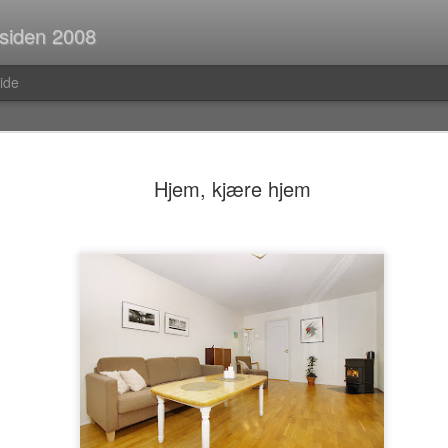
 siden 2008
ide
Spørsmål p
JUL
Hjem, kjære hjem
30
Når man er ute og r
strekninger i buss el
man ofte i tanker om så ma
vedvarende stream of consc
Hva er egentlig rav?Hva var
mahayana-buddhisme igjen?B
(Og hvor vanlig er det med f
i Pellefant? (Jeg har ikke l
med horisontale striper i rød
Før i tida fikk man ofte ik
kom tilbake fra ferie og kun
bibliotek. I dag trenger man