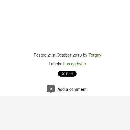
en. Som vanlig endte jeg opp i Birkelunden hvor jeg slo meg ned på
essplenen for å nyte både mettall fra Østfold og sarte toner i
nger/songwriter-tradisjonen.
Disneyland i (ett av) de tusen hjem
UN
15
Fra jeg fikk mitt første Donald-blad som femåring har Disney vært
en av mine fremste inspirasjonskilder. Rundt 1980 skaffet jeg meg
 samling med førti sanger hentet fra diverse Disney-filmer. (Det må
ter alt å dømme ha vært en dobbelt-kassett.)
Posted
21st October 2010
by
Torgny
nne samlinga er for lengst gått tapt, men her om dagen bestemte jeg
Labels:
hus og hytte
g for å prøve å finne mer ut om utgivelsen.
0
Add a comment
Grunker og gryn
UN
10
Egentlig er jeg vel ikke så veldig opptatt av penger. Antakelig fordi
jeg stort sett har nok av dem. Det er vel først når man IKKE har
t at man innser hvor mye de faktisk betyr. Selv om det har vært
gerlig å få en durabelig restskatt TO år på rad, har det ikke egentlig
tt noe særlig ut over nattesøvnen.