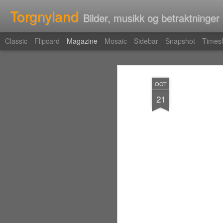
Torgnyland
Bilder, musikk og betraktninger
Classic
Flipcard
Magazine
Mosaic
Sidebar
Snapshot
Timesl
OCT
21