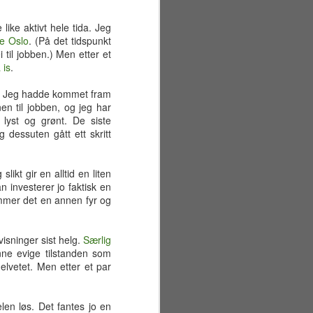
like aktivt hele tida. Jeg
le Oslo
. (På det tidspunkt
 til jobben.) Men etter et
 is
.
le. Jeg hadde kommet fram
nen til jobben, og jeg har
 lyst og grønt. De siste
dessuten gått ett skritt
ikt gir en alltid en liten
an investerer jo faktisk en
 kommer det en annen fyr og
visninger sist helg.
Særlig
nne evige tilstanden som
Sommerferiens første
JUN
lvetet. Men etter et par
29
uke
Mandag 22. juni
elen løs. Det fantes jo en