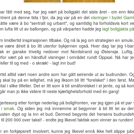
hotellrom med wi-fi-tilgang.
r fått med seg, har jeg vært på boligjakt det siste året - om enn ikke 
trent på denne tida i fjor, da jeg var på en del
visninger i bydel Gam
åtte være å bo "sentralt og urbant", og samtidig ha forholdsvis kort vei
m lufta litt ut av ballongen, og på vårparten hadde jeg
lagt boligjakta på
m imidlertid inspirasjonen tilbake. Og nå la jeg om strategien en smu
nne være ålreit å bo litt utenfor bykjernen også. Hver dag tar jeg t-ba
isk er ganske trivelig nedover mot Nordstrand og Østensjø. Luftig,
or vært på en håndfull visninger i området rundt Oppsal. Nå har jeg 
feller til og med - o skræk! - lagt inn bud!
ertid alltid vært noen andre som har gått seirende ut av budrunden. Og sl
g skal by på en leilighet, må jeg liksom bli litt "forelsket" i den først. M
tal i slike tilfeller. Det er litt som å bli småforelsket i ei jente, og så
 går man jo ikke videre til neste kjærlighetsforhold med én gang!
ertesorg etter forrige nederlag på boligfronten, var jeg igjen på et par 
t i smak
. Og siden jeg må innrømme at begynner å bli litt lei av de
Tre uker i Thailand
Analog modus
JUL
JUL
 pusten dypt og la inn et bud. Dermed begynte det hersens budrundehe
27
16
Tilbake i Smilets land,
Protagonisten i 90-talls-
il 200 000 over takst! - endte jeg likevel faktisk som vinner av runden!
denne gang dessuten med
klassikeren Naiv.Super fikk
nevø Bo i reisefølget. Forhåpentlig
nok av samtidas kyniske og
r en forkjøpsrett involvert, kunne jeg likevel ennå ikke helt slippe jub