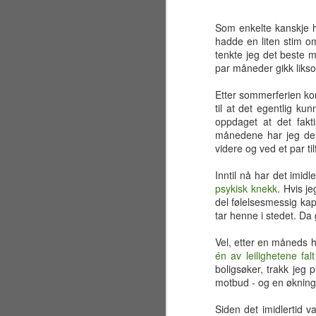
Som enkelte kanskje ha
hadde en liten stim om
tenkte jeg det beste m
par måneder gikk likso
Etter sommerferien ko
til at det egentlig ku
oppdaget at det fakt
månedene har jeg derf
videre og ved et par til
Inntil nå har det imidl
psykisk knekk
. Hvis je
del følelsesmessig kapi
tar henne i stedet. Da
Vel, etter en måneds hj
én av leilighetene fal
Sølvbryllup 2001~2026
JUL
boligsøker, trakk jeg
30
Fælt som tida flyr. Det er
motbud - og en økning t
allerede 25 år siden jeg og
en liten gjeng sto samlet på en
Siden det imidlertid va