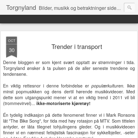
Torgnyland
Bilder, musikk og betraktninger siden 2008
OCT
Trender i transport
30
Denne bloggen er som kjent svært opptatt av strømninger i tida.
Torgnyland ønsker å ta pulsen på de aller seneste trendene og
tendensene.
En viktig rettesnor i denne forbindelse er
populærkulturen.
Ikke
minst popmusikken og dens dertil hørende musikkvideoer. Med
dette som utgangspunkt mener vi at en viktig trend i 2011 vil bli
(trommevirvel)...
ikke-motoriserte kjøretøy!
Én tydelig indikasjon på dette fenomenet finner vi i Mark Ronsons
låt "The Bike Song", for tida med høy rotasjon på MTV. Som tittelen
antyder, er låta tilegnet tohjulingens gleder. Og i musikkvideoen
finner vi en nærmest fetisjistisk fascinasjon for sykkelbjeller, -seter