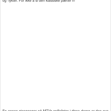
og -lykter. For ikke å si den klassiske pærter'n!
En annen gjenganger på MTVs spillelister i disse dager er den nye