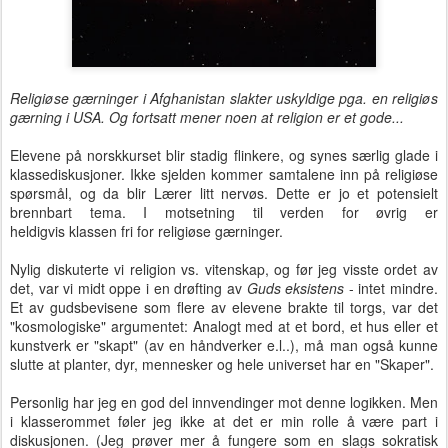
Religiøse gærninger
i Afghanistan slakter uskyldige pga. en religiøs
gærning i USA. Og fortsatt mener noen at religion er et gode...
Elevene på norskkurset blir stadig flinkere, og synes særlig glade i
klassediskusjoner. Ikke sjelden kommer samtalene inn på religiøse
spørsmål, og da blir Lærer litt nervøs. Dette er jo et potensielt
brennbart tema. I motsetning til verden for øvrig er
heldigvis klassen fri for religiøse gærninger.
Nylig diskuterte vi religion vs. vitenskap, og før jeg visste ordet av
det, var vi midt oppe i en drøfting av
Guds eksistens
- intet mindre.
Et av gudsbevisene som flere av elevene brakte til torgs, var det
"kosmologiske" argumentet: Analogt med at et bord, et hus eller et
kunstverk er "skapt" (av en håndverker e.l..), må man også kunne
slutte at planter, dyr, mennesker og hele universet har en "Skaper".
Personlig har jeg en god del innvendinger mot denne logikken. Men
i klasserommet føler jeg ikke at det er min rolle å være part i
diskusjonen. (Jeg prøver mer å fungere som en slags sokratisk