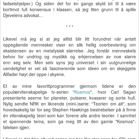
fødselshjelper.) Og siden det for én gangs skyld lot til å være
bortimot full konsensus i klassen, så jeg liten grunn til å spille
Djevelens advokat...
* * *
Likevel må jeg si at jeg alltid blir litt forundret når antatt
oppegående mennesker viser en slik hellig overbevisning om
eksistensen av en metafysisk størrelse. Jeg forstår menneskets
behov for undring og mystikk og erkjennelsen av noe større
enn seg selv. Men selv syns jeg universet i sin uutgrunnelige
uendelighet er vel så fascinerende som ideen om en skjeggete
Allfader høyt der oppe i skyene.
Et av mine favorittprogrammer gjennom tidene er den
populærvitenskapelige tv-serien "
Kosmos
", hvor Carl Sagan
presenterte seerne for planeter, pulsarer, kvasarer og sorte hull.
Nylig sendte NRK en liknende (mini-)serie: "Teorien om alt", som
hovedsakelig tar for seg Stephen Hawkings bestrebelser på å finne
én vitenskapelig teori som kan forene alle andre teorier. I sannhet
et spennende tema, som ga meg litt av den gamle "Kosmos"-
følelsen igjen.