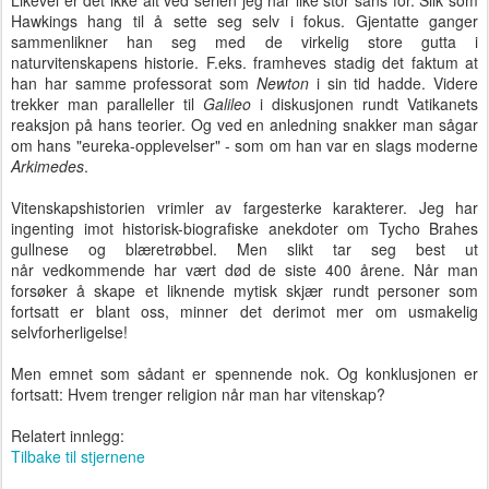
Likevel er det ikke alt ved serien jeg har like stor sans for. Slik som
Hawkings hang til å sette seg selv i fokus. Gjentatte ganger
sammenlikner han seg med de virkelig store gutta i
naturvitenskapens historie. F.eks. framheves stadig det faktum at
han har samme professorat som
Newton
i sin tid hadde. Videre
trekker man paralleller til
Galileo
i diskusjonen rundt Vatikanets
reaksjon på hans teorier. Og ved en anledning snakker man sågar
om hans "eureka-opplevelser" - som om han var en slags moderne
Arkimedes
.
Vitenskapshistorien vrimler av fargesterke karakterer. Jeg har
ingenting imot historisk-biografiske anekdoter om Tycho Brahes
gullnese og blæretrøbbel. Men slikt tar seg best ut
når vedkommende har vært død de siste 400 årene. Når man
forsøker å skape et liknende mytisk skjær rundt personer som
fortsatt er blant oss, minner det derimot mer om usmakelig
selvforherligelse!
Men emnet som sådant er spennende nok. Og konklusjonen er
fortsatt: Hvem trenger religion når man har vitenskap?
Relatert innlegg:
Tilbake til stjernene