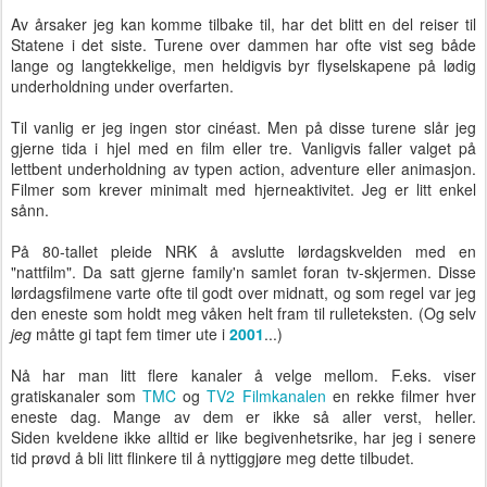
Av årsaker jeg kan komme tilbake til, har det blitt en del reiser til
Statene i det siste. Turene over dammen har ofte vist seg både
lange og langtekkelige, men heldigvis byr flyselskapene på lødig
underholdning under overfarten.
Til vanlig er jeg ingen stor cinéast. Men på disse turene slår jeg
gjerne tida i hjel med en film eller tre. Vanligvis faller valget på
lettbent underholdning av typen action, adventure eller animasjon.
Filmer som krever minimalt med hjerneaktivitet. Jeg er litt enkel
sånn.
På 80-tallet pleide NRK å avslutte lørdagskvelden med en
"nattfilm". Da satt gjerne family'n samlet foran tv-skjermen. Disse
lørdagsfilmene varte ofte til godt over midnatt, og som regel var jeg
den eneste som holdt meg våken helt fram til rulleteksten. (Og selv
jeg
måtte gi tapt fem timer ute i
2001
...)
Nå har man litt flere kanaler å velge mellom. F.eks. viser
gratiskanaler som
TMC
og
TV2 Filmkanalen
en rekke filmer hver
eneste dag. Mange av dem er ikke så aller verst, heller.
Siden kveldene ikke alltid er like begivenhetsrike, har jeg i senere
tid prøvd å bli litt flinkere til å nyttiggjøre meg dette tilbudet.