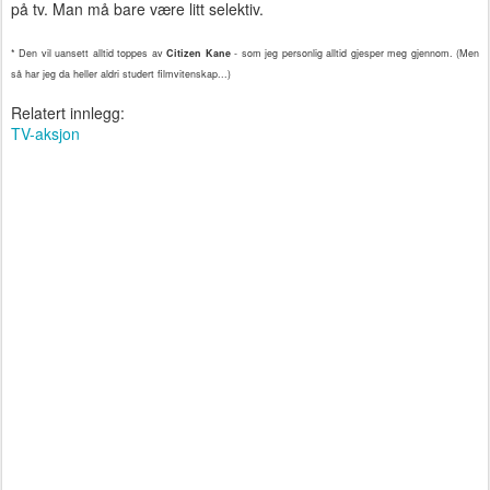
på tv. Man må bare være litt selektiv.
* Den vil uansett alltid toppes av
Citizen Kane
- som jeg personlig alltid gjesper meg gjennom. (Men
så har jeg da heller aldri studert filmvitenskap...)
Relatert innlegg:
TV-aksjon