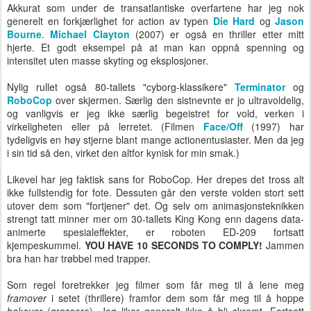
Akkurat som under de transatlantiske overfartene har jeg nok
generelt en forkjærlighet for action av typen
Die Hard
og
Jason
Bourne
.
Michael Clayton
(2007) er også en thriller etter mitt
hjerte. Et godt eksempel på at man kan oppnå spenning og
intensitet uten masse skyting og eksplosjoner.
Nylig rullet også 80-tallets "cyborg-klassikere"
Terminator
og
RoboCop
over skjermen. Særlig den sistnevnte er jo ultravoldelig,
og vanligvis er jeg ikke særlig begeistret for vold, verken i
virkeligheten eller på lerretet. (Filmen
Face/Off
(1997) har
tydeligvis en høy stjerne blant mange actionentusiaster. Men da jeg
i sin tid så den, virket den altfor kynisk for min smak.)
Likevel har jeg faktisk sans for RoboCop. Her drepes det tross alt
ikke fullstendig for fote. Dessuten går den verste volden stort sett
utover dem som "fortjener" det. Og selv om animasjonsteknikken
strengt tatt minner mer om 30-tallets King Kong enn dagens data-
animerte spesialeffekter, er roboten ED-209 fortsatt
kjempeskummel.
YOU HAVE 10 SECONDS TO COMPLY!
Jammen
bra han har trøbbel med trapper.
Som regel foretrekker jeg filmer som får meg til å lene meg
framover
i setet (thrillere) framfor dem som får meg til å hoppe