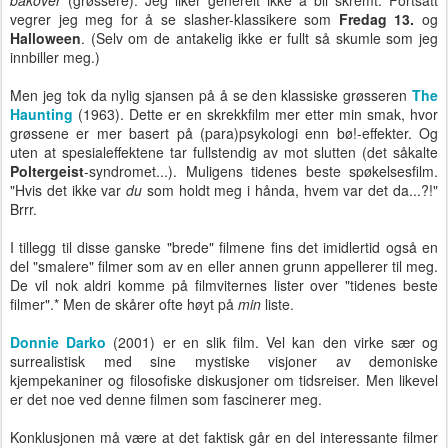
bakover
(grøssere). Jeg liker generelt ikke å bli skremt. Fortsatt
vegrer jeg meg for å se slasher-klassikere som
Fredag 13.
og
Halloween
. (Selv om de antakelig ikke er fullt så skumle som jeg
innbiller meg.)
Men jeg tok da nylig sjansen på å se den klassiske grøsseren
The
Haunting
(1963). Dette er en skrekkfilm mer etter min smak, hvor
grøssene er mer basert på (para)psykologi enn bø!-effekter. Og
uten at spesialeffektene tar fullstendig av mot slutten (det såkalte
Poltergeist
-syndromet...). Muligens tidenes beste spøkelsesfilm.
"Hvis det ikke var
du
som holdt meg i hånda, hvem var det da...?!"
Brrr.
I tillegg til disse ganske "brede" filmene fins det imidlertid også en
del "smalere" filmer som av en eller annen grunn appellerer til meg.
De vil nok aldri komme på filmviternes lister over "tidenes beste
filmer".* Men de skårer ofte høyt på
min
liste.
Donnie Darko
(2001) er en slik film. Vel kan den virke sær og
surrealistisk med sine mystiske visjoner av demoniske
kjempekaniner og filosofiske diskusjoner om tidsreiser. Men likevel
er det noe ved denne filmen som fascinerer meg.
Konklusjonen må være at det faktisk går en del interessante filmer