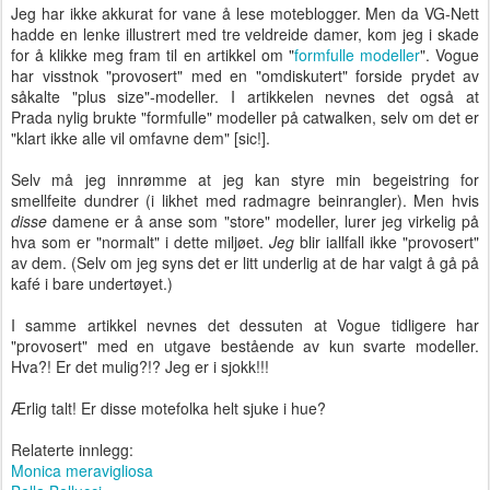
Jeg har ikke akkurat for vane å lese moteblogger. Men da VG-Nett
hadde en lenke illustrert med tre veldreide damer, kom jeg i skade
for å klikke meg fram til en artikkel om "
formfulle modeller
". Vogue
har visstnok "provosert" med en "omdiskutert" forside prydet av
såkalte "plus size"-modeller. I artikkelen nevnes det også at
Prada nylig brukte "formfulle" modeller på catwalken, selv om det er
"klart ikke alle vil omfavne dem" [sic!].
Selv må jeg innrømme at jeg kan styre min begeistring for
smellfeite dundrer (i likhet med radmagre beinrangler). Men hvis
disse
damene er å anse som "store" modeller, lurer jeg virkelig på
hva som er "normalt" i dette miljøet.
Jeg
blir iallfall ikke "provosert"
av dem. (Selv om jeg syns det er litt underlig at de har valgt å gå på
kafé i bare undertøyet.)
I samme artikkel nevnes det dessuten at Vogue tidligere har
"provosert" med en utgave bestående av kun svarte modeller.
Hva?! Er det mulig?!? Jeg er i sjokk!!!
Ærlig talt! Er disse motefolka helt sjuke i hue?
Relaterte innlegg:
Monica meravigliosa