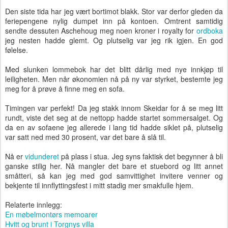
Den siste tida har jeg vært bortimot blakk. Stor var derfor gleden da
feriepengene nylig dumpet inn på kontoen. Omtrent samtidig
sendte dessuten Aschehoug meg noen kroner i royalty for
ordboka
jeg nesten hadde glemt. Og plutselig var jeg rik igjen. En god
følelse.
Med slunken lommebok har det blitt dårlig med nye innkjøp til
leiligheten. Men når økonomien nå på ny var styrket, bestemte jeg
meg for å prøve å finne meg en sofa.
Timingen var perfekt! Da jeg stakk innom Skeidar for å se meg litt
rundt, viste det seg at de nettopp hadde startet sommersalget. Og
da en av sofaene jeg allerede i lang tid hadde siklet på, plutselig
var satt ned med 30 prosent, var det bare å slå til.
Nå er
vidunderet
på plass i stua. Jeg syns faktisk det begynner å bli
ganske stilig her. Nå mangler det bare et stuebord og litt annet
småtteri, så kan jeg med god samvittighet invitere venner og
bekjente til innflyttingsfest i mitt stadig mer smakfulle hjem.
Relaterte innlegg:
En møbelmontørs memoarer
Hvitt og brunt i Torgnys villa