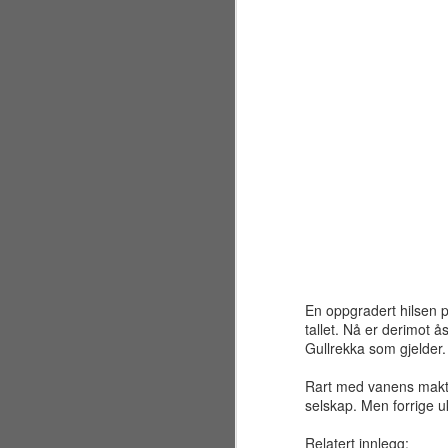
En oppgradert hilsen p
tallet. Nå er derimot å
Gullrekka som gjelder.
Sølvbryllup 2001~2026
JUL
30
Rart med vanens makt. I
Fælt som tida flyr. Det er
selskap. Men forrige 
allerede 25 år siden jeg og
en liten gjeng sto samlet på en
Relatert innlegg: