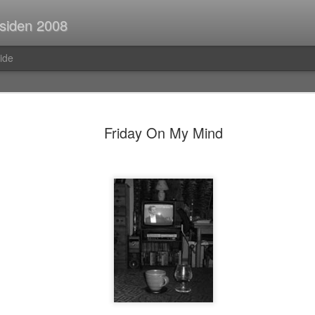
 siden 2008
ide
Spørsmål p
JUL
Friday On My Mind
30
Når man er ute og r
strekninger i buss el
man ofte i tanker om så ma
vedvarende stream of consc
Hva er egentlig rav?Hva var
mahayana-buddhisme igjen?B
(Og hvor vanlig er det med f
i Pellefant? (Jeg har ikke l
med horisontale striper i rød
Før i tida fikk man ofte ik
kom tilbake fra ferie og kun
bibliotek. I dag trenger man