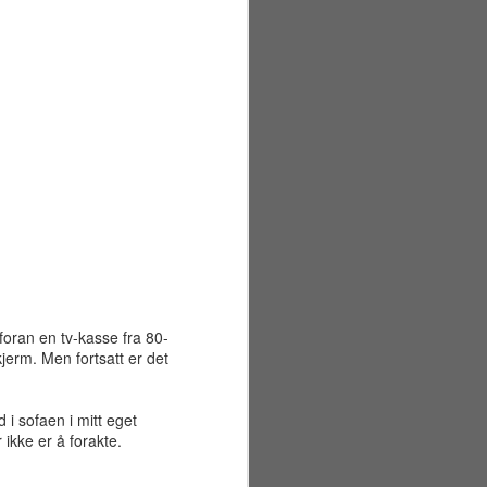
foran en tv-kasse fra 80-
kjerm. Men fortsatt er det
Sommerferiens første
JUN
29
 i sofaen i mitt eget
uke
ikke er å forakte.
Mandag 22. juni