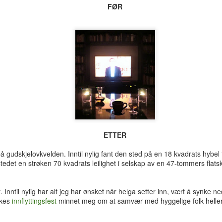
hotellrom med wi-fi-tilgang.
FØR
ETTER
å gudskjelovkvelden. Inntil nylig fant den sted på en 18 kvadrats hybel 
stedet en strøken 70 kvadrats leilighet i selskap av en 47-tommers flats
Tre uker i Thailand
Analog modus
JUL
JUL
27
16
nntil nylig har alt jeg har ønsket når helga setter inn, vært å synke ned
Tilbake i Smilets land,
Protagonisten i 90-talls-
ukes
innflyttingsfest
minnet meg om at samvær med hyggelige folk heller 
denne gang dessuten med
klassikeren Naiv.Super fikk
nevø Bo i reisefølget. Forhåpentlig
nok av samtidas kyniske og