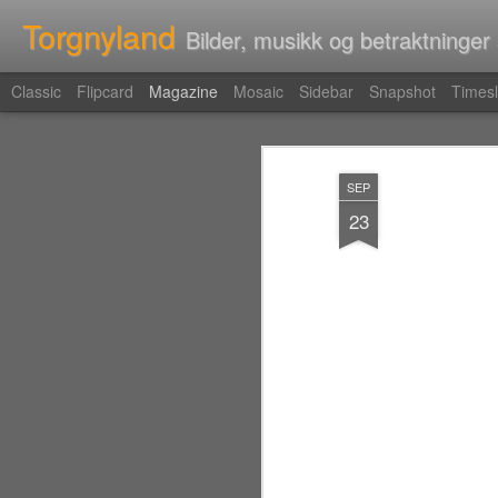
Torgnyland
Bilder, musikk og betraktninger
Classic
Flipcard
Magazine
Mosaic
Sidebar
Snapshot
Timesl
SEP
23