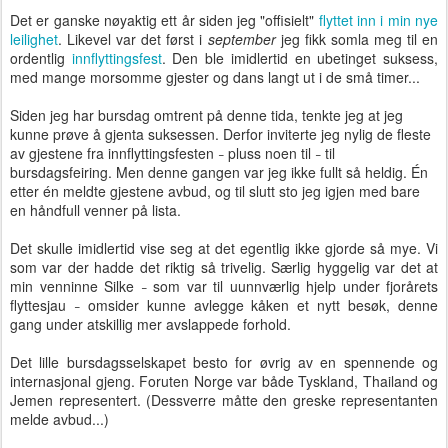
Det er ganske nøyaktig ett år siden jeg "offisielt"
flyttet inn i min nye
leilighet
. Likevel var det først i
september
jeg fikk somla meg til en
ordentlig
innflyttingsfest
. Den ble imidlertid en ubetinget suksess,
med mange morsomme gjester og dans langt ut i de små timer...
Siden jeg har bursdag omtrent på denne tida, tenkte jeg at jeg
kunne prøve å gjenta suksessen. Derfor inviterte jeg nylig de fleste
av gjestene fra innflyttingsfesten
pluss noen til
til
–
–
bursdagsfeiring. Men denne gangen var jeg ikke fullt så heldig. Én
etter én meldte gjestene avbud, og til slutt sto jeg igjen med bare
en håndfull venner på lista.
Det skulle imidlertid vise seg at det egentlig ikke gjorde så mye. Vi
som var der hadde det riktig så trivelig. Særlig hyggelig var det at
min venninne Silke
som var til uunnværlig hjelp under fjorårets
–
flyttesjau
omsider kunne avlegge kåken et nytt besøk, denne
–
gang under atskillig mer avslappede forhold.
Det lille bursdagsselskapet besto
for øvrig av en spennende og
internasjonal gjeng. Foruten Norge var både Tyskland, Thailand og
Jemen representert. (Dessverre måtte den greske representanten
melde avbud...)