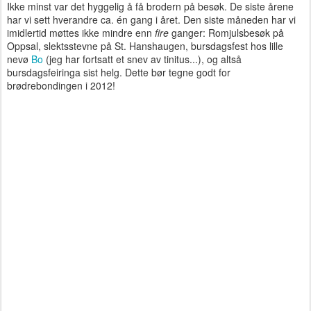
Ikke minst var det
hyggelig
å få brodern på besøk. De siste årene
har vi sett hverandre ca. én gang i året. Den siste måneden har vi
imidlertid møttes ikke mindre enn
fire
ganger: Romjulsbesøk på
Oppsal, slektsstevne på St. Hanshaugen, bursdagsfest hos lille
nevø
Bo
(jeg har fortsatt et snev av tinitus...),
og altså
bursdagsfeiringa sist helg. Dette bør tegne godt for
brødrebondingen i 2012!