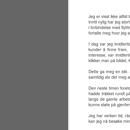
Jeg er visst ikke alltid
inntil nylig har jeg st
i forbindelse med flytt
fortalte meg hvor jeg s
I dag var jeg imidlert
kunder å finne fram, 
interesse, var imidler
klikker man på bildet
Dette ga meg en idé. 
samtidig slo det meg a
Den neste timen foreto
hadde tråkket rundt p
langs de gamle arbeid
kunne støte på gjenfer
Sølvbryllup 2001~2026
JUL
30
Fælt som tida flyr. Det er
Jeg har verken tid, rå
allerede 25 år siden jeg og
kan jeg nå besøke min 
en liten gjeng sto samlet på en