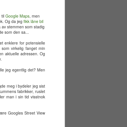
 til
Google Maps
, men
øk. Og da jeg
fikk låne bil
essa av stemmen som stadig
rde som den sa...
et enklere for potensielle
 som virkelig fanget min
en aktuelle adressen. Og
.
le jeg egentlig det? Men
de meg i bydeler jeg sist
ummens fabrikker, ruslet
r man i sin tid visstnok
Sommerferiens første
JUN
29
uke
t være Googles Street View
Mandag 22. juni