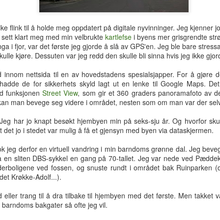
hotellrom med wi-fi-tilgang.
 like flink til å holde meg oppdatert på digitale nyvinninger. Jeg kjenner jo
ort sett klart meg med min velbrukte
kartlefse
i byens mer grisgrendte str
inga i fjor, var det første jeg gjorde å slå av GPS'en. Jeg ble bare str
kulle kjøre. Dessuten var jeg redd den skulle bli sinna hvis jeg ikke gjo
id innom nettsida til en av hovedstadens spesialsjapper. For å gjøre d
hadde de for sikkerhets skyld lagt ut en lenke til Google Maps. Det
tid funksjonen
Street View
, som gir et 360 graders panoramafoto av d
, kan man bevege seg videre i området, nesten som om man var der selv
Jeg har jo knapt besøkt hjembyen min på seks-sju år. Og hvorfor skul
t det jo i stedet var mulig å få et gjensyn med byen via dataskjermen.
k jeg derfor en virtuell vandring i min barndoms grønne dal. Jeg beveg
å en sliten DBS-sykkel en gang på 70-tallet. Jeg var nede ved Pæddek
erboligene ved fossen, og snuste rundt i området bak Ruinparken (de
det Krøkke-Adolf...).
Tre uker i Thailand
Analog modus
JUL
JUL
27
16
Tilbake i Smilets land,
Protagonisten i 90-talls-
d eller trang til å dra tilbake til hjembyen med det første. Men takke
denne gang dessuten med
klassikeren Naiv.Super fikk
barndoms bakgater så ofte jeg vil.
nevø Bo i reisefølget. Forhåpentlig
nok av samtidas kyniske og