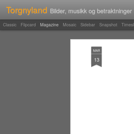
Torgnyland
Bilder, musikk og betraktninger
Classic
Flipcard
Magazine
Mosaic
Sidebar
Snapshot
Timesl
MAR
13