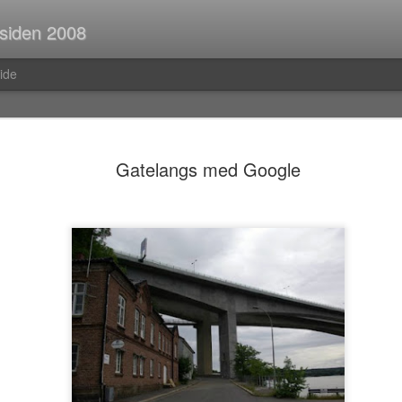
 siden 2008
ide
Spørsmål p
JUL
Gatelangs med Google
30
Når man er ute og r
strekninger i buss el
man ofte i tanker om så ma
vedvarende stream of consc
Hva er egentlig rav?Hva var
mahayana-buddhisme igjen?B
(Og hvor vanlig er det med f
i Pellefant? (Jeg har ikke l
med horisontale striper i rød
Før i tida fikk man ofte ik
kom tilbake fra ferie og kun
bibliotek. I dag trenger man