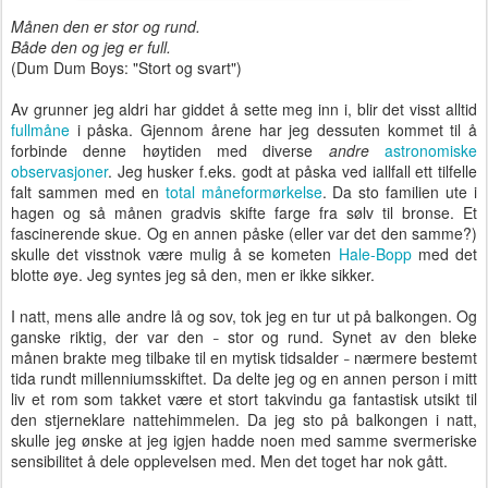
Månen den er stor og rund.
Både den og jeg er full.
(Dum Dum Boys: "Stort og svart")
Av grunner jeg aldri har giddet å sette meg inn i, blir det visst alltid
fullmåne
i påska. Gjennom årene har jeg dessuten kommet til å
forbinde denne høytiden med diverse
andre
astronomiske
observasjoner
. Jeg husker f.eks. godt at påska ved iallfall ett tilfelle
falt sammen med en
total måneformørkelse
. Da sto familien ute i
hagen og så månen gradvis skifte farge fra sølv til bronse. Et
fascinerende skue. Og en annen påske (eller var det den samme?)
skulle det visstnok være mulig å se kometen
Hale-Bopp
med det
blotte øye. Jeg syntes jeg så den, men er ikke sikker.
I natt, mens alle andre lå og sov, tok jeg en tur ut på balkongen. Og
ganske riktig, der var den
stor og rund. Synet av den bleke
–
månen brakte meg tilbake til en mytisk tidsalder
nærmere bestemt
–
tida rundt millenniumsskiftet. Da delte jeg og en annen person i mitt
liv et rom som takket være et stort takvindu ga fantastisk utsikt til
den stjerneklare nattehimmelen. Da jeg sto på balkongen i natt,
skulle jeg ønske at jeg igjen hadde noen med samme svermeriske
sensibilitet å dele opplevelsen med. Men det toget har nok gått.