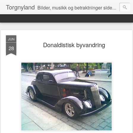
Torgnyland
Bilder, musikk og betraktninger siden 2008
JUN
Donaldistisk byvandring
28