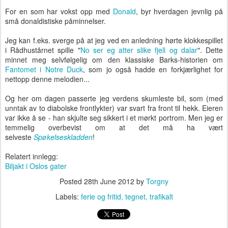
For en som har vokst opp med
Donald
, byr hverdagen jevnlig på
små donaldistiske påminnelser.
Jeg kan f.eks. sverge på at jeg ved en anledning hørte klokkespillet
i Rådhustårnet spille "
No ser eg atter slike fjell og dalar
". Dette
minnet meg selvfølgelig om den klassiske Barks-historien om
Fantomet i Notre Duck
, som jo også hadde en forkjærlighet for
nettopp denne melodien...
Og her om dagen passerte jeg verdens skumleste bil, som (med
unntak av to diabolske frontlykter) var svart fra front til hekk. Eieren
var ikke å se - han skjulte seg sikkert i et mørkt portrom. Men jeg er
temmelig overbevist om at det må ha vært
selveste
Spøkelseskladden
!
Relatert innlegg:
Biljakt i Oslos gater
Posted
28th June 2012
by
Torgny
Labels:
ferie og fritid
tegnet
trafikalt