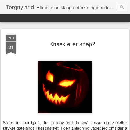
Torgnyland
Bilder, musikk og betraktninger siden 2008
OCT
Knask eller knep?
31
Så er den her igjen, den tida av året da små hekser og skjeletter
stryker gatelangs i høstmørket. I den anledning våget jeg omsider å