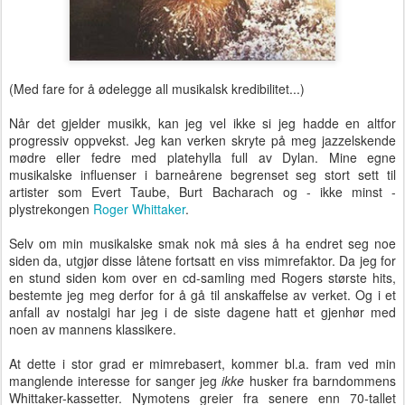
(Med fare for å ødelegge all musikalsk kredibilitet...)
Når det gjelder musikk, kan jeg vel ikke si jeg hadde en altfor
progressiv oppvekst. Jeg kan verken skryte på meg jazzelskende
mødre eller fedre med platehylla full av Dylan. Mine egne
musikalske influenser i barneårene begrenset seg stort sett til
artister som Evert Taube, Burt Bacharach og - ikke minst -
plystrekongen
Roger Whittaker
.
Selv om min musikalske smak nok må sies å ha endret seg noe
siden da, utgjør disse låtene fortsatt en viss mimrefaktor. Da jeg for
en stund siden kom over en cd-samling med Rogers største hits,
bestemte jeg meg derfor for å gå til anskaffelse av verket. Og i et
anfall av nostalgi har jeg i de siste dagene hatt et gjenhør med
noen av mannens klassikere.
At dette i stor grad er mimrebasert, kommer bl.a. fram ved min
manglende interesse for sanger jeg
ikke
husker fra barndommens
Whittaker-kassetter. Nymotens greier fra senere enn 70-tallet