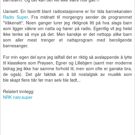
Uansett. En favoritt blant radiostasjonene er for tida barnekanalen
Radio Super
. Fra midnatt til morgengry sender de programmet
"Våkenatt". Noen ganger lurer jeg riktignok litt på hva slags barn
som ligger våkne om natta og hører på radio. Egentlig vil jeg helst
ikke tenke så mye på det. Men kanskje er det nettopp
slike
barn
som aller mest trenger et nattaprogram med beroligende
barnesanger.
For min egen del syns jeg iallfall det er riktig så avslappende å lytte
til klassikere som Prøysen, Egner og Lillebjørn (samt mer moderne
bidrag jeg ikke har samme forhold til, men som ofte er ganske bra,
de også). Det går faktisk an å bli nostalgisk av musikk som
ble skapt flere tiår før man selv ble født...
Relatert innlegg:
NRK naiv.super