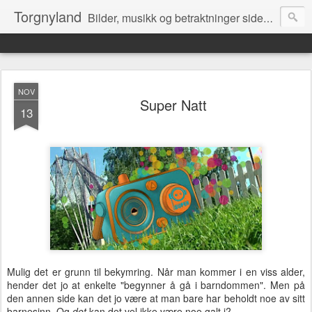
Torgnyland
Bilder, musikk og betraktninger siden 2008
NOV
Super Natt
13
Mulig det er grunn til bekymring. Når man kommer i en viss alder,
hender det jo at enkelte "begynner å gå i barndommen". Men på
den annen side kan det jo være at man bare har beholdt noe av sitt
barnesinn. Og
det
kan det vel ikke være noe galt i?