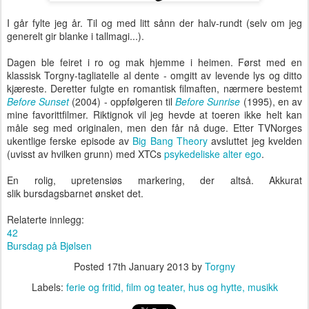
I går fylte jeg år. Til og med litt sånn der halv-rundt (selv om jeg
generelt gir blanke i tallmagi...).
Dagen ble feiret i ro og mak hjemme i heimen. Først med en
klassisk Torgny-tagliatelle al dente - omgitt av levende lys og ditto
kjæreste. Deretter fulgte en romantisk filmaften, nærmere bestemt
Before Sunset
(2004) - oppfølgeren til
Before Sunrise
(1995), en av
mine favorittfilmer. Riktignok vil jeg hevde at toeren ikke helt kan
måle seg med originalen, men den får nå duge. Etter TVNorges
ukentlige ferske episode av
Big Bang Theory
avsluttet jeg kvelden
(uvisst av hvilken grunn) med XTCs
psykedeliske alter ego
.
En rolig, upretensiøs markering, der altså. Akkurat
slik bursdagsbarnet ønsket det.
Relaterte innlegg:
42
Bursdag på Bjølsen
Posted
17th January 2013
by
Torgny
Labels:
ferie og fritid
film og teater
hus og hytte
musikk