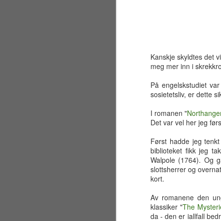
Kanskje skyldtes det 
meg mer inn i skrekkro
På engelskstudiet var
sosietetsliv, er dette 
I romanen "
Northange
Det var vel her jeg før
Først hadde jeg tenk
biblioteket fikk jeg
Walpole (1764). Og g
slottsherrer og overna
kort.
Sølvbryllup 2001~2026
JUL
30
Fælt som tida flyr. Det er
Av romanene den unge
allerede 25 år siden jeg og
klassiker "
The Mysteri
en liten gjeng sto samlet på en
da - den er iallfall be