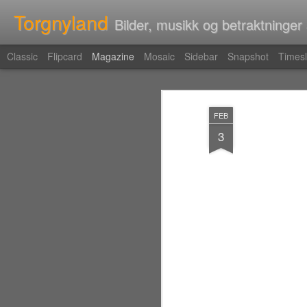
Torgnyland
Bilder, musikk og betraktninger
Classic
Flipcard
Magazine
Mosaic
Sidebar
Snapshot
Timesl
FEB
3