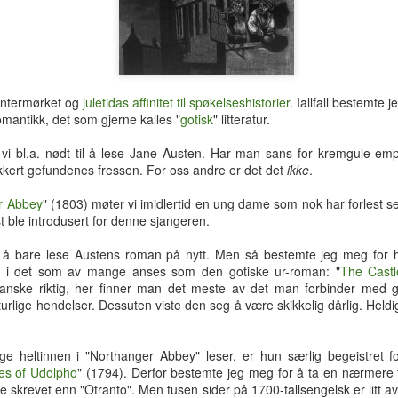
hotellrom med wi-fi-tilgang.
vintermørket og
juletidas affinitet til spøkelseshistorier
. Iallfall bestemte 
mantikk, det som gjerne kalles "
gotisk
" litteratur.
 vi bl.a. nødt til å lese Jane Austen. Har man sans for kremgule empi
sikkert gefundenes fressen. For oss andre er det det
ikke
.
r Abbey
" (1803) møter vi imidlertid en ung dame som nok har forlest se
st ble introdusert for denne sjangeren.
t å bare lese Austens roman på nytt. Men så bestemte jeg meg for 
 tak i det som av mange anses som den gotiske ur-roman: "
The Castl
anske riktig, her finner man det meste av det man forbinder med g
turlige hendelser. Dessuten viste den seg å være skikkelig dårlig. Hel
Tre uker i Thailand
Analog modus
JUL
JUL
27
16
Tilbake i Smilets land,
Protagonisten i 90-talls-
 heltinnen i "Northanger Abbey" leser, er hun særlig begeistret fo
denne gang dessuten med
klassikeren Naiv.Super fikk
es of Udolpho
" (1794). Derfor bestemte jeg meg for å ta en nærmere 
nevø Bo i reisefølget. Forhåpentlig
nok av samtidas kyniske og
dre skrevet enn "Otranto". Men tusen sider på 1700-tallsengelsk er litt a