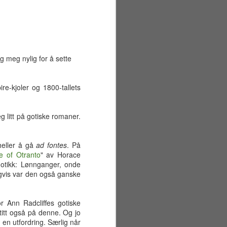
jeg meg nylig for å sette
re-kjoler og 1800-tallets
g litt på gotiske romaner.
heller å gå
ad fontes
. På
e of Otranto
" av Horace
otikk: Lønnganger, onde
digvis var den også ganske
Sommerferiens første
JUN
29
uke
r Ann Radcliffes gotiske
Mandag 22. juni
titt også på denne. Og jo
v en utfordring. Særlig når