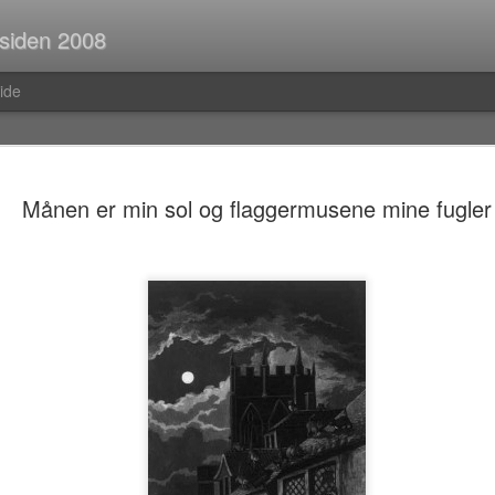
 siden 2008
ide
Spørsmål p
JUL
Månen er min sol og flaggermusene mine fugler
30
Når man er ute og r
strekninger i buss el
man ofte i tanker om så ma
vedvarende stream of consc
Hva er egentlig rav?Hva var
mahayana-buddhisme igjen?B
(Og hvor vanlig er det med f
i Pellefant? (Jeg har ikke l
med horisontale striper i rød
Før i tida fikk man ofte ik
kom tilbake fra ferie og kun
bibliotek. I dag trenger man