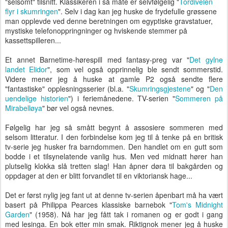
"selsomt" tilsnitt. Klassikeren i så måte er selvfølgelig "
Tordivelen
flyr i skumringen
". Selv i dag kan jeg huske de frydefulle grøssene
man opplevde ved denne beretningen om egyptiske gravstatuer,
mystiske telefonoppringninger og hviskende stemmer på
kassettspilleren...
Et annet Barnetime-hørespill med fantasy-preg var "
Det gylne
landet Elidor
", som vel også opprinnelig ble sendt sommerstid.
Videre mener jeg å huske at gamle P2 også sendte flere
"fantastiske" opplesningsserier (bl.a. "
Skumringsgjestene
" og "
Den
uendelige historien
") i feriemånedene. TV-serien "
Sommeren på
Mirabelløya
" bør vel også nevnes.
Følgelig har jeg så smått begynt å assosiere sommeren med
selsom litteratur. I den forbindelse kom jeg til å tenke på en britisk
tv-serie jeg husker fra barndommen. Den handlet om en gutt som
bodde i et tilsynelatende vanlig hus. Men ved midnatt hører han
plutselig klokka slå tretten slag! Han åpner døra til bakgården og
oppdager at den er blitt forvandlet til en viktoriansk hage...
Det er først nylig jeg fant ut at denne tv-serien åpenbart må ha vært
basert på Philippa Pearces klassiske barnebok "
Tom's Midnight
Garden
" (1958). Nå har jeg fått tak i romanen og er godt i gang
med lesinga. En bok etter min smak. Riktignok mener jeg å huske