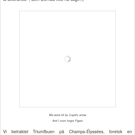
We were hit by Cupid's arrow
And I soon forgot Figaro
Vi betraktet Triumfbuen på Champs-Élyssées, foretok en