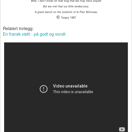
Well, I don't know for how long that we may have stayed
But we met that our little rendezvous:
A green bench on the outskirts of le Parc Monceau
©
Torgny 1987
Relatert innlegg:
En fransk visitt - på godt og vondt