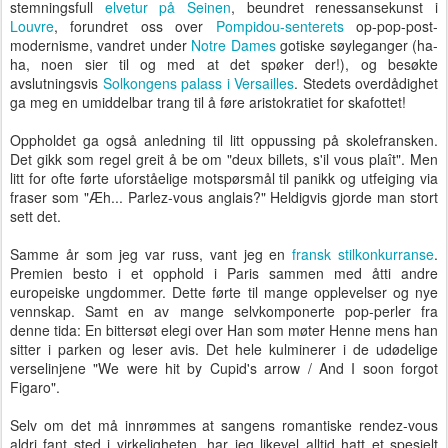
stemningsfull
elvetur på Seinen
, beundret renessansekunst i
Louvre
, forundret oss over
Pompidou-senterets
op-pop-post-
modernisme, vandret under
Notre Dames
gotiske søyleganger (ha-
ha, noen sier til og med at det spøker der!), og besøkte
avslutningsvis
Solkongens palass i Versailles
. Stedets overdådighet
ga meg en umiddelbar trang til å føre aristokratiet for skafottet!
Oppholdet ga også anledning til litt oppussing på skolefransken.
Det gikk som regel greit å be om "deux billets, s'il vous plaît". Men
litt for ofte førte uforståelige motspørsmål til panikk og utfeiging via
fraser som "Æh... Parlez-vous anglais?" Heldigvis gjorde man stort
sett det.
Samme år som jeg var russ, vant jeg en
fransk stilkonkurranse
.
Premien besto i et opphold i Paris sammen med åtti andre
europeiske ungdommer. Dette førte til mange opplevelser og nye
vennskap. Samt en av mange selvkomponerte pop-perler fra
denne tida: En bittersøt elegi over Han som møter Henne mens han
sitter i parken og leser avis. Det hele kulminerer i de udødelige
verselinjene "
We were hit by Cupid's arrow /
And I soon forgot
Figaro".
Selv om det må innrømmes at sangens romantiske rendez-vous
aldri fant sted i virkeligheten, har jeg likevel alltid hatt et spesielt