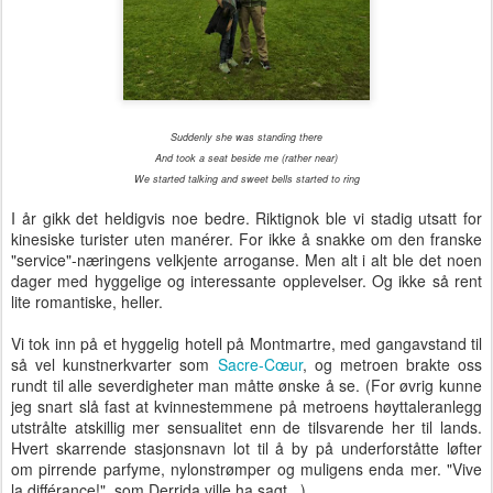
Suddenly she was standing there
And took a seat beside me (rather near)
We started talking and sweet bells started to ring
I år gikk det heldigvis noe bedre. Riktignok ble vi stadig utsatt for
kinesiske turister uten manérer. For ikke å snakke om den franske
"service"-næringens velkjente arroganse. Men alt i alt ble det noen
dager med hyggelige og interessante opplevelser. Og ikke så rent
lite romantiske, heller.
Vi tok inn på et hyggelig hotell på Montmartre, med gangavstand til
så vel kunstnerkvarter som
Sacre-Cœur
, og metroen brakte oss
rundt til alle severdigheter man måtte ønske å se. (For øvrig kunne
jeg snart slå fast at kvinnestemmene på metroens høyttaleranlegg
utstrålte atskillig mer sensualitet enn de tilsvarende her til lands.
Hvert skarrende stasjonsnavn lot til å by på underforståtte løfter
om pirrende parfyme, nylonstrømper og muligens enda mer. "Vive
la différance!", som Derrida ville ha sagt...)