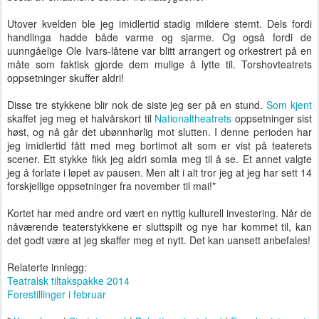
Utover kvelden ble jeg imidlertid stadig mildere stemt. Dels fordi
handlinga hadde både varme og sjarme. Og også fordi de
uunngåelige Ole Ivars-låtene var blitt arrangert og orkestrert på en
måte som faktisk gjorde dem mulige å lytte til. Torshovteatrets
oppsetninger skuffer aldri!
Disse tre stykkene blir nok de siste jeg ser på en stund.
Som kjent
skaffet jeg meg et halvårskort til
Nationaltheatrets
oppsetninger sist
høst, og nå går det ubønnhørlig mot slutten. I denne perioden har
jeg imidlertid fått med meg bortimot alt som er vist på teaterets
scener. Ett stykke fikk jeg aldri somla meg til å se. Et annet valgte
jeg å forlate i løpet av pausen. Men alt i alt tror jeg at jeg har sett 14
forskjellige oppsetninger fra november til mai!*
Kortet har med andre ord vært en nyttig kulturell investering. Når de
nåværende teaterstykkene er sluttspilt og nye har kommet til, kan
det godt være at jeg skaffer meg et nytt. Det kan uansett anbefales!
Relaterte innlegg:
Teatralsk tiltakspakke 2014
Forestillinger i februar