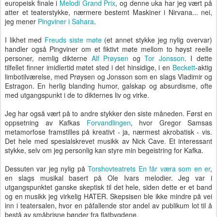
europeisk finale i
Melodi Grand Prix
, og denne uka har jeg vært på
atter et teaterstykke, nærmere bestemt Maskiner i Nirvana... nei,
jeg mener
Pingviner i Sahara
.
I likhet med
Freuds siste møte
(et annet stykke jeg nylig overvar)
handler også Pingviner om et fiktivt møte mellom to høyst reelle
personer, nemlig dikterne
Alf Prøysen
og
Tor Jonsson
. I dette
tilfellet finner imidlertid møtet sted i det hinsidige, i en
Beckett
-aktig
limbotilværelse, med Prøysen og Jonsson som en slags Vladimir og
Estragon. En herlig blanding humor, galskap og absurdisme, ofte
med utgangspunkt i de to dikternes liv og virke.
Jeg har også vært på to andre stykker den siste måneden. Først en
oppsetning av Kafkas
Forvandlingen
, hvor Gregor Samsas
metamorfose framstilles på kreativt - ja, nærmest akrobatisk - vis.
Det hele med spesialskrevet musikk av Nick Cave. Et interessant
stykke, selv om jeg personlig kan styre min begeistring for Kafka.
Dessuten var jeg nylig på
Torshovteatrets
En får væra som en er
,
en slags musikal basert på Ole Ivars melodier. Jeg var i
utgangspunktet ganske skeptisk til det hele, siden dette er et band
og en musikk jeg virkelig HATER. Skepsisen ble ikke mindre på vei
inn i teatersalen, hvor en påfallende stor andel av publikum lot til å
bestå av småbrisne bønder fra flatbygdene.