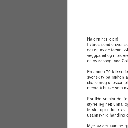
Nå er'n her igjen!
I våres sendte svens
det en av de første tv-
veggpanel og morde
en ny sesong med Colu
En annen 70-tallsserie
svensk tv på midten av
skaffe meg et eksemplar
mente å huske som ni-år
For tida vrimler det j
styrer jeg helt unna, o
Sølvbryllup 2001~2026
JUL
første episodene av
30
Fælt som tida flyr. Det er
usannsynlig handling og
allerede 25 år siden jeg og
en liten gjeng sto samlet på en
Mye av det samme gjal