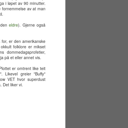
Første offisielle feriedag ble sant å
ga i løpet av 90 minutter.
si litt mer stressende enn
de fornemmelse av at man
nødvendig. I løpet av morgenen
l.
gjorde min kjære seg klar for
avreise fra Gardermoen. Samtidig
 den
eldre
). Gjerne også
hadde jeg bestilt rørleggere for å
installere ny dusjdør på badet. Det
gikk imidlertid helt greit. Min kjære
s for, er den amerikanske
kom seg trygt av gårde (med
 okkult folklore er mikset
tidenes tyngste 23 kilos koffert),
ns dommedagsprofetier,
og rørleggerne gjorde jobben
 på et eller annet vis.
ganske raskt (7000 kroner for to
timers arbeid, takk!).
Plottet er omtrent like teit
 Likevel greier "Buffy"
llow VET hvor superdust
 Det liker vi.