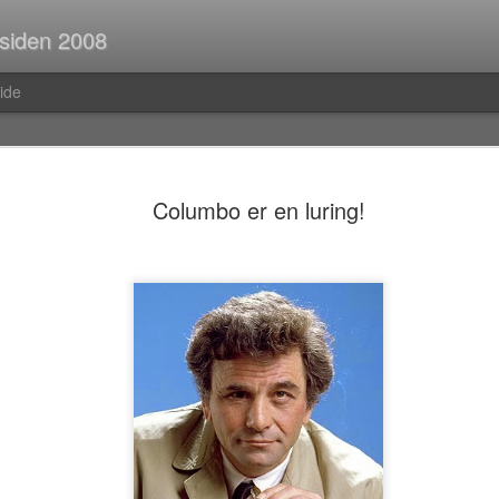
 siden 2008
ide
Spørsmål p
JUL
Columbo er en luring!
30
Når man er ute og r
strekninger i buss el
man ofte i tanker om så ma
vedvarende stream of consc
Hva er egentlig rav?Hva var
mahayana-buddhisme igjen?B
(Og hvor vanlig er det med f
i Pellefant? (Jeg har ikke l
med horisontale striper i rød
Før i tida fikk man ofte ik
kom tilbake fra ferie og kun
bibliotek. I dag trenger man