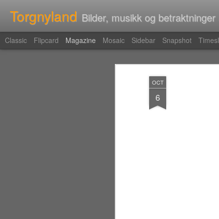
Torgnyland
Bilder, musikk og betraktninger
Classic
Flipcard
Magazine
Mosaic
Sidebar
Snapshot
Timesl
OCT
6