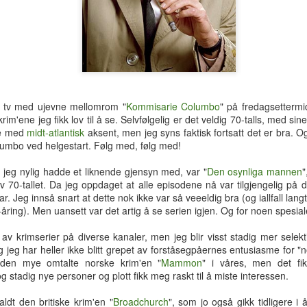
hotellrom med wi-fi-tilgang.
k tv med ujevne mellomrom "
Kommisarie Columbo
" på fredagsettermi
krim'ene jeg fikk lov til å se. Selvfølgelig er det veldig 70-talls, med s
re med
midt-atlantisk
aksent, men jeg syns faktisk fortsatt det er bra. O
mbo ved helgestart. Følg med, følg med!
 jeg nylig hadde et liknende gjensyn med, var "
Den osynliga mannen
"
 70-tallet. Da jeg oppdaget at alle episodene nå var tilgjengelig på d
. Jeg innså snart at dette nok ikke var så veeeldig bra (og iallfall lan
ing). Men uansett var det artig å se serien igjen. Og for noen spesialef
o av krimserier på diverse kanaler, men jeg blir visst stadig mer sele
g jeg har heller ikke blitt grepet av forståsegpåernes entusiasme for "n
Tre uker i Thailand
Analog modus
JUL
JUL
 den mye omtalte norske krim'en "
Mammon
" i våres, men det fik
27
16
Tilbake i Smilets land,
Protagonisten i 90-talls-
 stadig nye personer og plott fikk meg raskt til å miste interessen.
denne gang dessuten med
klassikeren Naiv.Super fikk
nevø Bo i reisefølget. Forhåpentlig
nok av samtidas kyniske og
dt den britiske krim'en "
Broadchurch
", som jo også gikk tidligere i