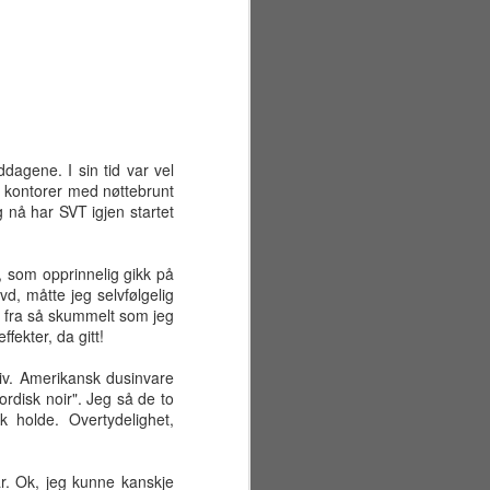
ddagene. I sin tid var vel
ine kontorer med nøttebrunt
g nå har SVT igjen startet
, som opprinnelig gikk på
vd, måtte jeg selvfølgelig
gt fra så skummelt som jeg
fekter, da gitt!
ktiv. Amerikansk dusinvare
ordisk noir". Jeg så de to
Sommerferiens første
JUN
k holde. Overtydelighet,
29
uke
Mandag 22. juni
 år. Ok, jeg kunne kanskje