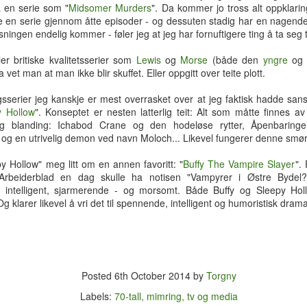
kan reiseplanen være av interesse
ironiske distanse. I stedet gikk
å en serie som "
Midsomer Murders
". Da kommer jo tross alt oppklarin
også for en 18-åring.
han bokstavelig talt i barndommen
 en serie gjennom åtte episoder - og dessuten stadig har en nagen
og skaffet seg et bankebrett han
øsningen endelig kommer - føler jeg at jeg har fornuftigere ting å ta seg ti
2.-5. juli: Bangkok
hamret løs på. På samme måte
har jeg gått lei av dagens digitale
Fire filmer fra Filmoteket (mai/juni 2026)
ler britiske kvalitetsserier som
Lewis
og
Morse
(både den
yngre
og
UN
Torsdag: Vi ankom hovedstaden
duppeditter og lengter tilbake til en
a vet man at man ikke blir skuffet. Eller oppgitt over teite plott.
26
Som tidligere nevnt byr bibliotekenes egen strømmetjeneste
og sjekket inn på hotell Chatrium,
enklere tid.
Filmoteket på gratis strømming av kvalitetsfilm. Inntil nylig kunne
med flott balkongutsikt over Chao
sserier jeg kanskje er mest overrasket over at jeg faktisk hadde san
n strømme fire filmer i måneden, men nå har tilbudet tydeligvis blitt
Praya-elva. På ettermiddagen dro
Hvor enn man går ser man folk
y Hollow
". Konseptet er nesten latterlig teit: Alt som måtte finnes av
dusert til det halve. Da jeg poengterte dette i Torgnylands filmotek-
vi på elve-krus i longtail-båt og -
med nesa nede i mobilen.
g blanding: Ichabod Crane og den hodeløse rytter, Åpenbaringe
ogg i april, fikk jeg kort etter en hyggelig e-post fra Anders i Norges-
etter hvert - monsun-regn. Deretter
Passasjerer på bussen. Kolleger
e og en utrivelig demon ved navn Moloch... Likevel fungerer denne smørja
lm:
ruslet vi langs Asiatique,
på pauserommet. Vennegjenger
Bangkoks svar på Aker brygge.
sitter på kafé og glaner på hver
py Hollow" meg litt om en annen favoritt: "
Buffy The Vampire Slayer
". 
mmentar til dette; det er bibliotekene selv som bestemmer antall lån
sin mobil i stedet for å snakke
beiderblad en dag skulle ha notisen "Vampyrer i Østre Bydel?".
er innbygger tildeles i måneden.
Fredag: Via vannveien besøkte vi
sammen.
 intelligent, sjarmerende - og morsomt. Både Buffy og Sleepy Ho
tempelkompleksene Wat Arun og
 klarer likevel å vri det til spennende, intelligent og humoristisk drama.
Wat Pho.
Sosialt og kulturelt i juni
UN
19
Etter et langt, mørkt og kaldt vinterhalvår er tida omsider inne for
ymse utendørsaktiviteter. Juni måned byr ofte på mye av den
ags.
Posted
6th October 2014
by
Torgny
n første lørdagen i juni er det alltid Musikkfest Oslo (også kjent som
Labels:
70-tall
mimring
tv og media
usikkens dag") med gratiskonserter i alle sjangre spredt rundt i hele