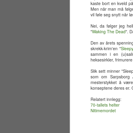
sandstrand like ved Golden Gate
kaste bort en kveld p
Bridge for å overvære vielsen
Men når man må følge
mellom brodern og svigerinne
vil føle seg snytt når l
Nicole. Jeg har faktisk fortsatt et
sjampanjeglass fra festen,
Nei, da følger jeg hel
J
inngravert med brudeparets navn
"
Waking The Dead
". D
og datoen 7. juli 2001.
Den av årets spenning
ma
Egentlig var planen i
skrekk-krim'en "
Sleep
re
utgangspunktet å bare besøke
sammen i en (u)sali
bl
California i to uker, men visse
heksesirkler, frimurer
fi
uforutsette omstendigheter førte
etter hvert til at jeg valgte å utvide
Slik sett minner "Slee
Ko
oppholdet til en hel måned.
som om Sarpsborg Ar
hv
mesterstykket å være
konseptene deres er. Og
J
Relatert innlegg:
70-tallets helter
Nitimemordet
sl
De
"M