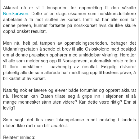
Akkurat nå er vi i innspurten for oppmelding til den såkalte
Norskprøven
. Dette er en slags eksamen som norskkursdeltakere
anbefales å ta mot slutten av kurset. Inntil nå har alle som tar
denne prøven, kunnet fortsette på norskkurset hvis de ikke skulle
oppnå ønsket resultat.
Men nå, helt på tampen av oppmeldingsperioden, behager det
Utdanningsetaten å sende et brev til alle Osloskolene med beskjed
om at denne praksisen opphører med umiddelbar virkning: Heretter
vil alle som melder seg opp til Norskprøven, automatisk miste retten
til flere norsktimer - uavhengig av resultat. Følgelig risikerer
plutselig alle de som allerede har meldt seg opp til høstens prøve, å
bli kastet ut av kurset.
Naturlig nok er lærere og elever både fortumlet og opprørt akkurat
nå. Hvordan kan Etaten tillate seg å gripe inn i skjebnen til så
mange mennesker sånn uten videre? Kan dette være riktig? Enn si
lovlig?
Som sagt, det fins mye inkompetanse rundt omkring i landets
etater. Ikke rart man blir anarkist.
Relatert innlegg: