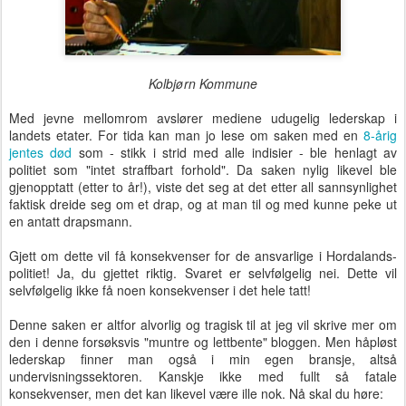
Kolbjørn Kommune
Med jevne mellomrom avslører mediene udugelig lederskap i
landets etater. For tida kan man jo lese om saken med en
8-årig
jentes død
som - stikk i strid med alle indisier - ble henlagt av
politiet som "intet straffbart forhold". Da saken nylig likevel ble
gjenopptatt (etter to år!), viste det seg at det etter all sannsynlighet
faktisk dreide seg om et drap, og at man til og med kunne peke ut
en antatt drapsmann.
Gjett om dette vil få konsekvenser for de ansvarlige i Hordalands-
politiet! Ja, du gjettet riktig. Svaret er selvfølgelig nei. Dette vil
selvfølgelig ikke få noen konsekvenser i det hele tatt!
Denne saken er altfor alvorlig og tragisk til at jeg vil skrive mer om
den i denne forsøksvis "muntre og lettbente" bloggen. Men håpløst
lederskap finner man også i min egen bransje, altså
undervisningssektoren. Kanskje ikke med fullt så fatale
konsekvenser, men det kan likevel være ille nok. Nå skal du høre: