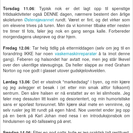
Torsdag 11.06
: Typisk nok er det lagt opp til spenstige
fritidsaktiviteter også DENNE dagen, nærmere bestemt den årlige
skoleturen
Østensjøvannet
rundt. Været er fint, og det virker som
om elevene trives på turen. Men da vi kommer tilbake etter nesten
tre timer til fots, føler jeg nok en gang senga kalle. Forbereder
morgendagens ukeprøve og drar hjem.
Fredag 12.06
: Tar helg tidlig på ettermiddagen (selv om jeg til en
forandring IKKE har noen
vaskemaskinreparatør
å ta imot denne
gang). Feberen og halsondet har avtatt noe, men jeg står likevel
over den ukentlige støvsuginga. Da heller slappe av med Graham
Norton og noe godt i glasset utover gudskjelovkvelden.
Lørdag 13.06
: Det er visstnok "markedsdag" i byen, og min kjære
og jeg avlegger et besøk i (et etter min smak altfor folksomt)
sentrum. Den såre halsen er nå erstattet av en lei slimhoste. Jeg
føler meg dessuten litt kvalm og desorientert, og min humoristiske
sans er sporløst forsvunnet. Min kjære skal møte en venninne, og
selv rusler jeg litt rundt på egen hånd. Noe uventet ender jeg opp
på en benk på Karl Johan med nesa i en introduksjonsbok om
hinduismen og 40-tallsswing på øret.
Søndag 14.06
: Etter en god natts hvile er jeg praktisk talt restituert.