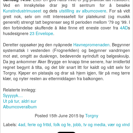
Ved en innskytelse drar jeg til sentrum for å besøke
Kunstindustrimuseet
og dets
utstilling av albumcovere
. For så vidt
greit nok, selv om mitt interessefelt for platekunst (og musikk
generelt) strengt tatt begrenser seg til perioden mellom '79 og '99. I
den forbindelse skuffende å ikke finne ett eneste cover fra
4AD
s
husdesignere
23 Envelope
.
Deretter oppsøker jeg den nyåpnede
Havnepromenaden
. Begynner
systematisk i vestenden (Frognerkilen) og begynner vandringen
mot øst, omgitt av duskregn, bedøvende syrinduft og bølgeskvulp.
Da jeg ankommer Aker Brygge en knapp time senere, har imidlertid
regnet begynt å tilta, og det blir snart litt for kaldt og vått selv for
Torgny. Kjøper en pistasjis og drar så hjem igjen, får på meg tørre
klær, og nyter resten av ettermiddagen fra balkongen.
Relaterte innlegg:
Syyyyyk....
Ut på tur, aldri sur
Albumcoveralbum
Posted
15th June 2015
by
Torgny
Labels:
4ad
ferie og fritid
folk og fe
jobb
tv og media
vær og vind