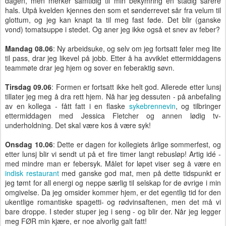
dagen, men merker samtidig til min bekymring en stadig sårere
hals. Utpå kvelden kjennes den som et sønderrevet sår fra velum til
glottum, og jeg kan knapt ta til meg fast føde. Det blir (ganske
vond) tomatsuppe i stedet. Og aner jeg ikke også et snev av feber?
Mandag 08.06
: Ny arbeidsuke, og selv om jeg fortsatt føler meg lite
til pass, drar jeg likevel på jobb. Etter å ha avviklet ettermiddagens
teammøte drar jeg hjem og sover en feberaktig søvn.
Tirsdag 09.06
: Formen er fortsatt ikke helt god. Allerede etter lunsj
tillater jeg meg å dra rett hjem. Nå har jeg dessuten - på anbefaling
av en kollega - fått fatt i en flaske
sykebrennevin
, og tilbringer
ettermiddagen med Jessica Fletcher og annen lødig tv-
underholdning. Det skal være kos å være syk!
Onsdag 10.06
: Dette er dagen for kollegiets årlige sommerfest, og
etter lunsj blir vi sendt ut på et fire timer langt rebusløp! Artig idé -
med mindre man er febersyk. Målet for løpet viser seg å være en
indisk restaurant
med ganske god mat, men på dette tidspunkt er
jeg tømt for all energi og neppe særlig til selskap for de øvrige i min
omgivelse. Da jeg omsider kommer hjem, er det egentlig tid for den
ukentlige romantiske spagetti- og rødvinsaftenen, men det må vi
bare droppe. I steder stuper jeg i seng - og blir der. Når jeg legger
meg FØR min kjære, er noe alvorlig galt fatt!