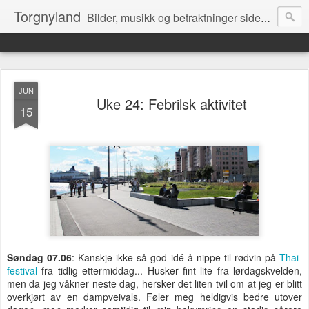
Torgnyland
Bilder, musikk og betraktninger siden 2008
JUN
Uke 24: Febrilsk aktivitet
15
Søndag 07.06
: Kanskje ikke så god idé å nippe til rødvin på
Thai-
festival
fra tidlig ettermiddag... Husker fint lite fra lørdagskvelden,
men da jeg våkner neste dag, hersker det liten tvil om at jeg er blitt
overkjørt av en dampveivals. Føler meg heldigvis bedre utover