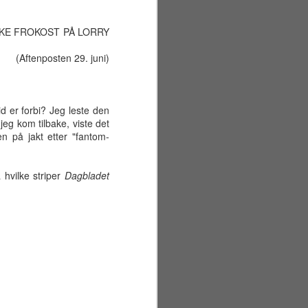
KKE FROKOST PÅ LORRY
(Aftenposten 29. juni)
id er forbi? Jeg leste den
 jeg kom tilbake, viste det
len på jakt etter "fantom-
 hvilke striper
Dagbladet