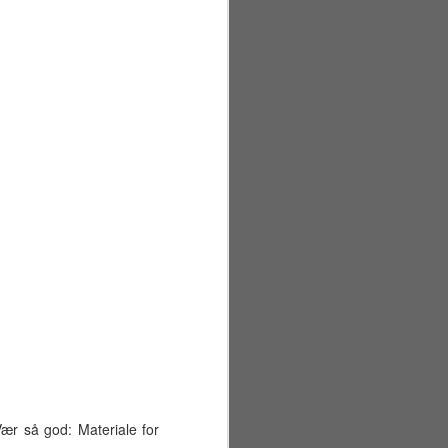
Sommerferiens første
JUN
29
uke
Mandag 22. juni
Vær så god: Materiale for