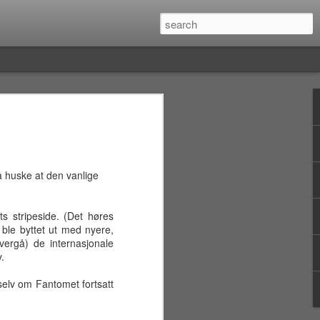
å reisen
eiser, med venting på flyplasser og lange
ler bil (vanligvis uten wi-fi), kommer
ngt. Diverse inntrykk og en
å huske at den vanlige
iousness kan føre til spørsmål som:
 forskjellen mellom theravada- og
s stripeside. (Det høres
etyr fargene fra fyrlykter noe spesielt?
 ble byttet ut med nyere,
yrlys i blått?)Hva er persongalleriet
vergå) de internasjonale
est bladet siden 1975.)Fins det noe flagg
.
t, gult og blått?
(selv om Fantomet fortsatt
ke svar på slike spørsmål før man omsider
ne slå opp i leksikon på sitt lokale
 bare å vente til man kommer til et