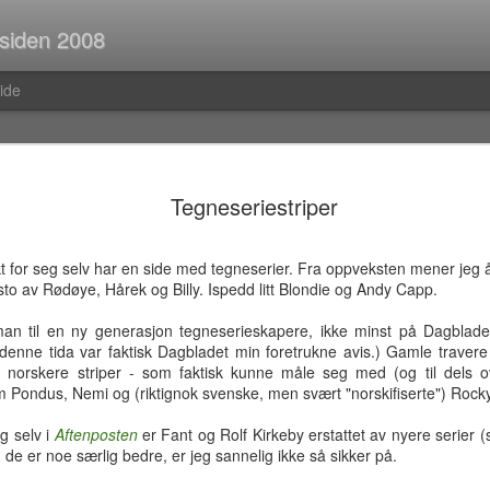
 siden 2008
ide
Spørsmål p
JUL
Tegneseriestriper
30
Når man er ute og r
strekninger i buss el
man ofte i tanker om så ma
t for seg selv har en side med tegneserier. Fra oppveksten mener jeg 
vedvarende stream of consc
esto av Rødøye, Hårek og Billy. Ispedd litt Blondie og Andy Capp.
Hva er egentlig rav?Hva var
man til en ny generasjon tegneserieskapere, ikke minst på Dagbladet
mahayana-buddhisme igjen?B
 denne tida var faktisk Dagbladet min foretrukne avis.) Gamle travere
(Og hvor vanlig er det med f
t norskere striper - som faktisk kunne måle seg med (og til dels o
i Pellefant? (Jeg har ikke l
 Pondus, Nemi og (riktignok svenske, men svært "norskifiserte") Rocky
med horisontale striper i rød
g selv i
Aftenposten
er Fant og Rolf Kirkeby erstattet av nyere serier 
Før i tida fikk man ofte ik
de er noe særlig bedre, er jeg sannelig ikke så sikker på.
kom tilbake fra ferie og kun
bibliotek. I dag trenger man