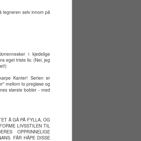
Første offisielle feriedag ble sant å
si litt mer stressende enn
gså tegneren selv innom på
nødvendig. I løpet av morgenen
gjorde min kjære seg klar for
avreise fra Gardermoen. Samtidig
hadde jeg bestilt rørleggere for å
installere ny dusjdør på badet. Det
gikk imidlertid helt greit. Min kjære
kom seg trygt av gårde (med
kkmennesker i kjedelige
tidenes tyngste 23 kilos koffert),
eget triste liv. (Nei, jeg
og rørleggerne gjorde jobben
et!)
ganske raskt (7000 kroner for to
timers arbeid, takk!).
arpe Kanter! Serien er
er" mellom to pregløse og
enes største bobler - med
TET Å GÅ PÅ FYLLA, OG
ORME LIVSSTILEN TIL
ERES OPPRINNELIGE
ANS. FÅR HÅPE DISSE