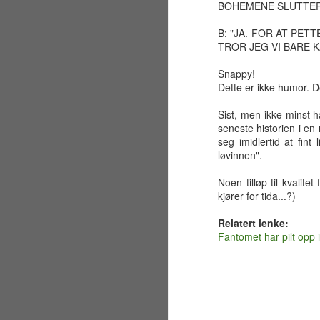
by
BOHEMENE SLUTTER
gr
si
B: "JA. FOR AT PE
TROR JEG VI BARE 
J
Snappy!
Dette er ikke humor. D
en
Sist, men ikke minst 
et
seneste historien i en 
seg imidlertid at fint
De
løvinnen".
me
Noen tilløp til kvalit
kjører for tida...?)
Relatert lenke:
J
Fantomet har pilt opp i
de
er
gå