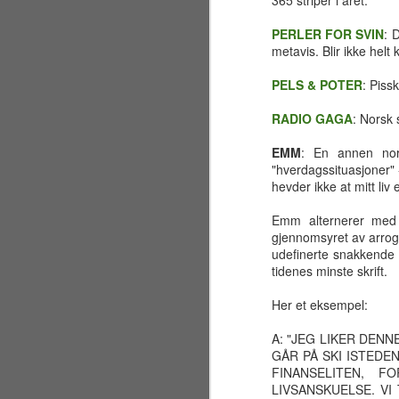
365 striper i året.
sandstrand like ved Golden Gate
Bridge for å overvære vielsen
PERLER FOR SVIN
: 
mellom brodern og svigerinne
metavis. Blir ikke helt 
Nicole. Jeg har faktisk fortsatt et
sjampanjeglass fra festen,
J
PELS & POTER
: Piss
inngravert med brudeparets navn
og datoen 7. juli 2001.
RADIO GAGA
: Norsk 
ma
Egentlig var planen å bare besøke
re
EMM
: En annen nors
California i to uker, men visse
bl
"hverdagssituasjoner" 
uforutsette omstendigheter førte
fi
hevder ikke at mitt li
etter hvert til at jeg valgte å utvide
oppholdet til en hel måned.
Ko
Emm alternerer me
hv
gjennomsyret av arrog
udefinerte snakkende h
tidenes minste skrift.
J
Her et eksempel:
sl
A: "JEG LIKER DENN
GÅR PÅ SKI ISTED
De
FINANSELITEN, F
"M
LIVSANSKUELSE. V