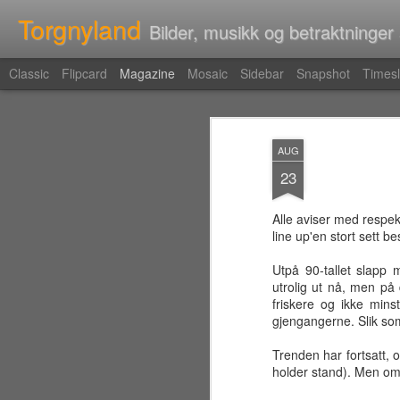
Torgnyland
Bilder, musikk og betraktninger
Classic
Flipcard
Magazine
Mosaic
Sidebar
Snapshot
Timesl
AUG
23
Alle aviser med respek
line up'en stort sett b
Utpå 90-tallet slapp 
utrolig ut nå, men på
friskere og ikke mins
gjengangerne. Slik som
Trenden har fortsatt, o
holder stand). Men om 