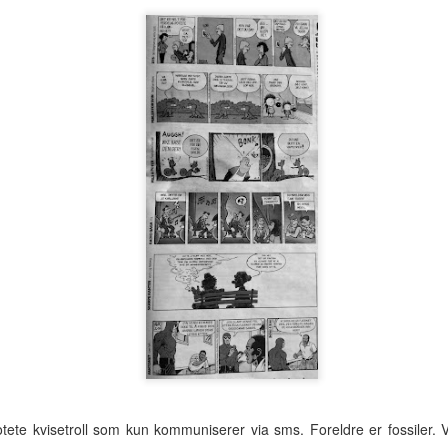
hotellrom med wi-fi-tilgang.
Tre uker i Thailand
Analog modus
JUL
JUL
27
16
Tilbake i Smilets land,
Protagonisten i 90-talls-
denne gang dessuten med
klassikeren Naiv.Super fikk
otete kvisetroll som kun kommuniserer via sms. Foreldre er fossiler. 
nevø Bo i reisefølget. Forhåpentlig
nok av samtidas kyniske og