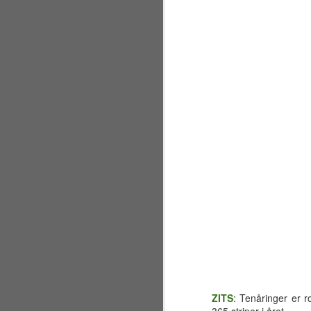
Sølvbryllup 2001~2026
JUL
30
Fælt som tida flyr. Det er
allerede 25 år siden jeg og
ZITS
: Tenåringer er r
en liten gjeng sto samlet på en