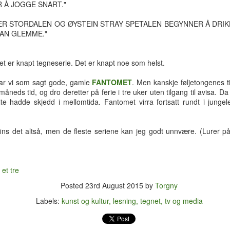
en. Som vanlig endte jeg opp i Birkelunden hvor jeg slo meg ned på
 Å JOGGE SNART."
essplenen for å nyte både mettall fra Østfold og sarte toner i
nger/songwriter-tradisjonen.
TTER STORDALEN OG ØYSTEIN STRAY SPETALEN BEGYNNER Å DRI
KAN GLEMME."
Disneyland i (ett av) de tusen hjem
UN
15
Fra jeg fikk mitt første Donald-blad som femåring har Disney vært
et er knapt tegneserie. Det er knapt noe som helst.
en av mine fremste inspirasjonskilder. Rundt 1980 skaffet jeg meg
 samling med førti sanger hentet fra diverse Disney-filmer. (Det må
har vi som sagt gode, gamle
FANTOMET
. Men kanskje føljetongenes t
ter alt å dømme ha vært en dobbelt-kassett.)
måneds tid, og dro deretter på ferie i tre uker uten tilgang til avisa. Da
 lite hadde skjedd i mellomtida. Fantomet virra fortsatt rundt i junge
nne samlinga er for lengst gått tapt, men her om dagen bestemte jeg
g for å prøve å finne mer ut om utgivelsen.
et fins det altså, men de fleste seriene kan jeg godt unnvære. (Lurer på
Grunker og gryn
UN
 et tre
10
Egentlig er jeg vel ikke så veldig opptatt av penger. Antakelig fordi
Posted
23rd August 2015
by
Torgny
jeg stort sett har nok av dem. Det er vel først når man IKKE har
t at man innser hvor mye de faktisk betyr. Selv om det har vært
Labels:
kunst og kultur
lesning
tegnet
tv og media
gerlig å få en durabelig restskatt TO år på rad, har det ikke egentlig
tt noe særlig ut over nattesøvnen.