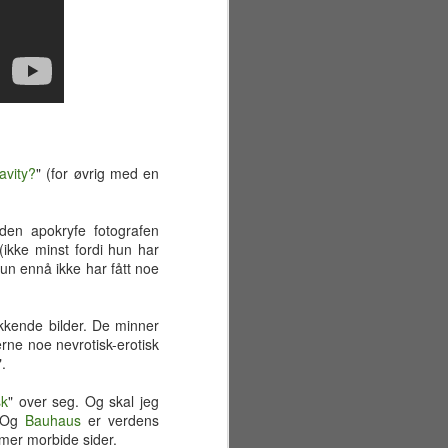
avity?
" (for øvrig med en
den apokryfe fotografen
ikke minst fordi hun har
hun ennå ikke har fått noe
kkende bilder. De minner
erne noe nevrotisk-erotisk
".
Sommerferiens første
JUN
29
uke
sk
" over seg. Og skal jeg
Mandag 22. juni
. Og
Bauhaus
er verdens
 mer morbide sider.