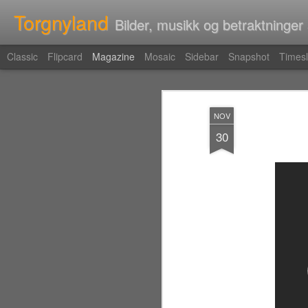
Torgnyland
Bilder, musikk og betraktninger
Classic
Flipcard
Magazine
Mosaic
Sidebar
Snapshot
Timesl
NOV
30