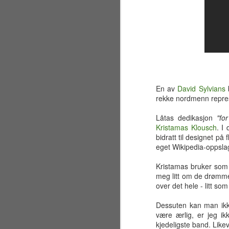
En av
David Sylvians
b
rekke nordmenn represe
Låtas dedikasjon
"fo
Kristamas Klousch
. I
bidratt til designet på
eget Wikipedia-oppslag
Kristamas bruker som 
meg litt om de drømm
over det hele - litt s
Sølvbryllup 2001~2026
JUL
30
Fælt som tida flyr. Det er
Dessuten kan man ikk
allerede 25 år siden jeg og
være ærlig, er jeg ik
en liten gjeng sto samlet på en
kjedeligste band. Like