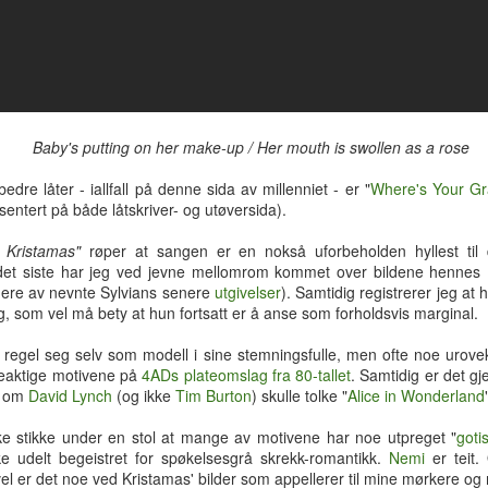
hotellrom med wi-fi-tilgang.
Baby's putting on her make-up /
Her mouth is swollen as a rose
edre låter - iallfall på denne sida av millenniet - er "
Where's Your Gr
ntert på både låtskriver- og utøversida).
r Kristamas"
røper at sangen er en nokså uforbeholden hyllest til 
 det siste har jeg ved jevne mellomrom kommet over bildene hennes (
 flere av nevnte Sylvians senere
utgivelser
). Samtidig registrerer jeg at 
, som vel må bety at hun fortsatt er å anse som forholdsvis marginal.
regel seg selv som modell i sine stemningsfulle, men ofte noe urove
eaktige motivene på
4ADs
plateomslag fra 80-tallet
. Samtidig er det gj
om om
David Lynch
(og ikke
Tim Burton
) skulle tolke "
Alice in Wonderland
Tre uker i Thailand
Analog modus
JUL
JUL
27
16
Tilbake i Smilets land,
Protagonisten i 90-talls-
e stikke under en stol at mange av motivene har noe utpreget "
goti
denne gang dessuten med
klassikeren Naiv.Super fikk
ke udelt begeistret for spøkelsesgrå skrekk-romantikk.
Nemi
er teit
nevø Bo i reisefølget. Forhåpentlig
nok av samtidas kyniske og
vel er det noe ved Kristamas' bilder som appellerer til mine mørkere og