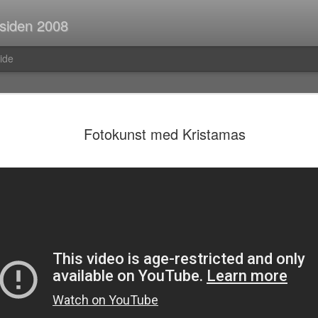
 siden 2008
ide
Spørsmål p
JUL
Fotokunst med Kristamas
30
Når man er ute og r
strekninger i buss el
man ofte i tanker om så ma
vedvarende stream of consc
Hva er egentlig rav?Hva var
mahayana-buddhisme igjen?B
(Og hvor vanlig er det med f
i Pellefant? (Jeg har ikke l
med horisontale striper i rød
Før i tida fikk man ofte ik
kom tilbake fra ferie og kun
bibliotek. I dag trenger man