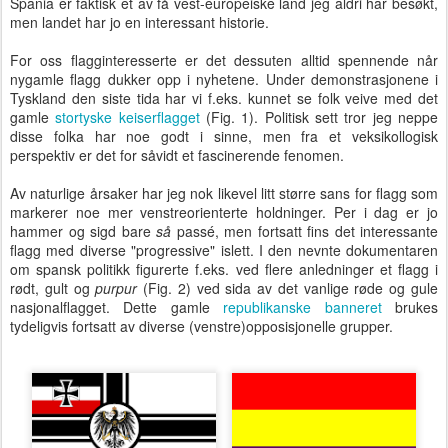
Spania er faktisk et av få vest-europeiske land jeg aldri har besøkt,
men landet har jo en interessant historie.
For oss flagginteresserte er det dessuten alltid spennende når
nygamle flagg dukker opp i nyhetene. Under demonstrasjonene i
Tyskland den siste tida har vi f.eks. kunnet se folk veive med det
gamle
stortyske keiserflagget
(Fig. 1). Politisk sett tror jeg neppe
disse folka har noe godt i sinne, men fra et veksikollogisk
perspektiv er det for såvidt et fascinerende fenomen.
Av naturlige årsaker har jeg nok likevel litt større sans for flagg som
markerer noe mer venstreorienterte holdninger. Per i dag er jo
hammer og sigd bare
så
passé, men fortsatt fins det interessante
flagg med diverse "progressive" islett. I den nevnte dokumentaren
om spansk politikk figurerte f.eks. ved flere anledninger et flagg i
rødt, gult og
purpur
(Fig. 2) ved sida av det vanlige røde og gule
nasjonalflagget. Dette gamle
republikanske banneret
brukes
tydeligvis fortsatt av diverse (venstre)opposisjonelle grupper.