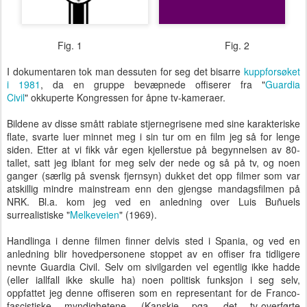
Fig. 1 Fig. 2
I dokumentaren tok man dessuten for seg det bisarre
kuppforsøket
i 1981
, da en gruppe bevæpnede offiserer fra "
Guardia
Civil
" okkuperte Kongressen for åpne tv-kameraer.
Bildene av disse smått rabiate stjernegrisene med sine karakteriske
flate, svarte luer minnet meg i sin tur om en film jeg så for lenge
siden. Etter at vi fikk vår egen kjellerstue på begynnelsen av 80-
tallet, satt jeg iblant for meg selv der nede og så på tv, og noen
ganger (særlig på svensk fjernsyn) dukket det opp filmer som var
atskillig mindre mainstream enn den gjengse mandagsfilmen på
NRK. Bl.a. kom jeg ved en anledning over Luis Buñuels
surrealistiske "
Melkeveien
" (1969).
Handlinga i denne filmen finner delvis sted i Spania, og ved en
anledning blir hovedpersonene stoppet av en offiser fra tidligere
nevnte Guardia Civil. Selv om sivilgarden vel egentlig ikke hadde
(eller iallfall ikke skulle ha) noen politisk funksjon i seg selv,
oppfattet jeg denne offiseren som en representant for de Franco-
fascistiske myndighetene. (Kanskje pga. det tv-overførte