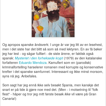
Og apropos spanske åndsverk: I unge år var jeg litt av en lesehest,
men i det siste har det blitt så som så med lektyren. En av få bøker
jeg har lest - og sågar fullført - de siste årene, er faktisk også
spansk:
Mysteriet i den forheksede krypt
(1979) av den katalanske
forfatteren
Eduardo Mendoza
. Kamuflert som en (parodisk)
kriminalfortelling harselerer romanen med korrupte og konservative
krefter i det spanske samfunnet. Interessant og ikke minst morsom,
syns nå jeg. Anbefales.
Som sagt har jeg ennå ikke selv besøkt Spania, men kanskje det
snart er på tide å gjøre noe med det. (Men - i motsetning til "folk
flest" - håper og tror jeg mitt første besøk
ikke
vil være på Gran
Canaria!)