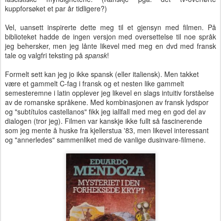
kuppforsøket et par år tidligere?)
Vel, uansett inspirerte dette meg til et gjensyn med filmen. På
biblioteket hadde de ingen versjon med oversettelse til noe språk
jeg behersker, men jeg lånte likevel med meg en dvd med fransk
tale og valgfri teksting på
spansk
!
Formelt sett kan jeg jo ikke spansk (eller italiensk). Men takket
være et gammelt C-fag i fransk og et nesten like gammelt
semesteremne i latin opplever jeg likevel en slags intuitiv forståelse
av de romanske språkene. Med kombinasjonen av fransk lydspor
og "subtítulos castellanos" fikk jeg iallfall med meg en god del av
dialogen (tror jeg). Filmen var kanskje ikke fullt så fascinerende
som jeg mente å huske fra kjellerstua '83, men likevel interessant
og "annerledes" sammenliket med de vanlige dusinvare-filmene.