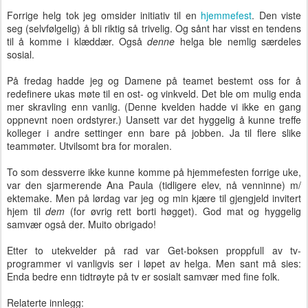
Forrige helg tok jeg omsider initiativ til en
hjemmefest
. Den viste
seg (selvfølgelig) å bli riktig så trivelig. Og sånt har visst en tendens
til å komme i klæddær. Også
denne
helga ble nemlig særdeles
sosial.
På fredag hadde jeg og Damene på teamet bestemt oss for å
redefinere ukas møte til en ost- og vinkveld. Det ble om mulig enda
mer skravling enn vanlig. (Denne kvelden hadde vi ikke en gang
oppnevnt noen ordstyrer.) Uansett var det hyggelig å kunne treffe
kolleger i andre settinger enn bare på jobben. Ja til flere slike
teammøter. Utvilsomt bra for moralen.
To som dessverre ikke kunne komme på hjemmefesten forrige uke,
var den sjarmerende Ana Paula (tidligere elev, nå venninne) m/
ektemake. Men på lørdag var jeg og min kjære til gjengjeld invitert
hjem til
dem
(for øvrig rett borti høgget). God mat og hyggelig
samvær også der. Muito obrigado!
Etter to utekvelder på rad var Get-boksen proppfull av tv-
programmer vi vanligvis ser i løpet av helga. Men sant må sies:
Enda bedre enn tidtrøyte på tv er sosialt samvær med fine folk.
Relaterte innlegg: