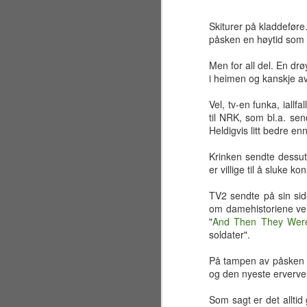
Skiturer på kladdeføre
påsken en høytid som g
Men for all del. En drø
i heimen og kanskje av
Vel, tv-en funka, iallf
til NRK, som bl.a. sen
Heldigvis litt bedre e
Krinken sendte dessu
er villige til å sluke k
TV2 sendte på sin side
om damehistoriene vel
"
And Then They Wer
soldater".
Sølvbryllup 2001~2026
JUL
På tampen av påsken fi
30
Fælt som tida flyr. Det er
og den nyeste erverv
allerede 25 år siden jeg og
en liten gjeng sto samlet på en
Som sagt er det alltid 