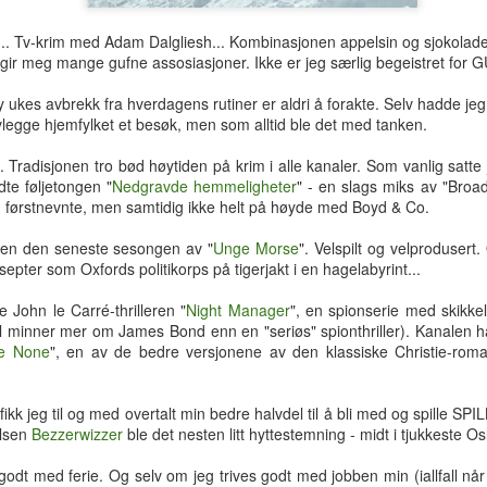
hotellrom med wi-fi-tilgang.
... Tv-krim med Adam Dalgliesh... Kombinasjonen appelsin og sjokolade: 
ir meg mange gufne assosiasjoner. Ikke er jeg særlig begeistret for GU
y ukes avbrekk fra hverdagens rutiner er aldri å forakte. Selv hadde jeg 
legge hjemfylket et besøk, men som alltid ble det med tanken.
all. Tradisjonen tro bød høytiden på krim i alle kanaler. Som vanlig satte 
dte føljetongen "
Nedgravde hemmeligheter
" - en slags miks av "Broa
nn førstnevnte, men samtidig ikke helt på høyde med Boyd & Co.
ten den seneste sesongen av "
Unge Morse
". Velspilt og velprodusert.
onsepter som Oxfords politikorps på tigerjakt i en hagelabyrint...
 John le Carré-thrilleren "
Night Manager
", en spionserie med skikkel
 minner mer om James Bond enn en "seriøs" spionthriller). Kanalen h
e None
", en av de bedre versjonene av den klassiske Christie-roma
Tre uker i Thailand
Analog modus
JUL
JUL
kk jeg til og med overtalt min bedre halvdel til å bli med og spille SP
27
16
Tilbake i Smilets land,
Protagonisten i 90-talls-
elsen
Bezzerwizzer
ble det nesten litt hyttestemning - midt i tjukkeste Os
denne gang dessuten med
klassikeren Naiv.Super fikk
nevø Bo i reisefølget. Forhåpentlig
nok av samtidas kyniske og
godt med ferie. Og selv om jeg trives godt med jobben min (iallfall når jeg