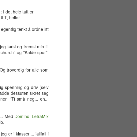
I det hele tatt er
LT, heller.
egentlig tenkt å ordne litt
jeg først og fremst min lit
dchurch" og "Kalde spor".
 Og troverdig for alle som
ig spenning og driv (selv
adde dessuten sikret seg
nen "Ti små neg... eh...
Sommerferiens første
JUN
ILL. Med
Domino
,
LetraMix
29
uke
lo.
Mandag 22. juni
 er i klassen... iallfall i