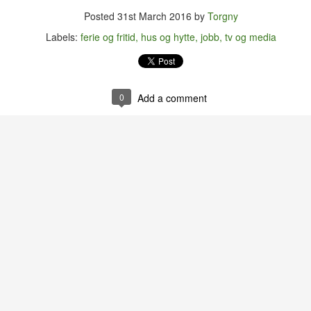
en. Som vanlig endte jeg opp i Birkelunden hvor jeg slo meg ned på
Posted
31st March 2016
by
Torgny
essplenen for å nyte både mettall fra Østfold og sarte toner i
nger/songwriter-tradisjonen.
Labels:
ferie og fritid
hus og hytte
jobb
tv og media
Disneyland i (ett av) de tusen hjem
UN
15
Fra jeg fikk mitt første Donald-blad som femåring har Disney vært
en av mine fremste inspirasjonskilder. Rundt 1980 skaffet jeg meg
0
Add a comment
 samling med førti sanger hentet fra diverse Disney-filmer. (Det må
ter alt å dømme ha vært en dobbelt-kassett.)
nne samlinga er for lengst gått tapt, men her om dagen bestemte jeg
g for å prøve å finne mer ut om utgivelsen.
Grunker og gryn
UN
10
Egentlig er jeg vel ikke så veldig opptatt av penger. Antakelig fordi
jeg stort sett har nok av dem. Det er vel først når man IKKE har
t at man innser hvor mye de faktisk betyr. Selv om det har vært
gerlig å få en durabelig restskatt TO år på rad, har det ikke egentlig
tt noe særlig ut over nattesøvnen.