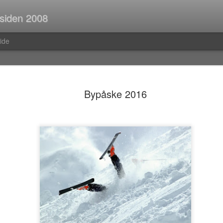
 siden 2008
ide
Spørsmål p
JUL
Bypåske 2016
30
Når man er ute og r
strekninger i buss el
man ofte i tanker om så ma
vedvarende stream of consc
Hva er egentlig rav?Hva var
mahayana-buddhisme igjen?B
(Og hvor vanlig er det med f
i Pellefant? (Jeg har ikke l
med horisontale striper i rød
Før i tida fikk man ofte ik
kom tilbake fra ferie og kun
bibliotek. I dag trenger man