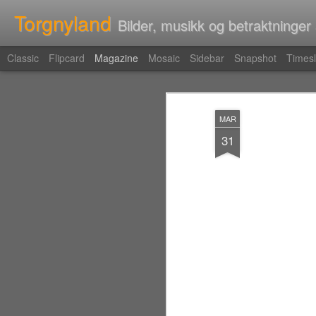
Torgnyland
Bilder, musikk og betraktninger
Classic
Flipcard
Magazine
Mosaic
Sidebar
Snapshot
Timesl
MAR
31