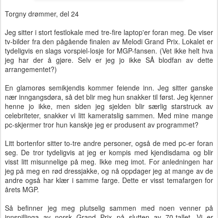
Torgny drømmer, del 24
Jeg sitter i stort festlokale med tre-fire laptop'er foran meg. De viser
tv-bilder fra den pågående finalen av Melodi Grand Prix. Lokalet er
tydeligvis en slags vorspiel-losje for MGP-fansen. (Vet ikke helt hva
jeg har der å gjøre. Selv er jeg jo ikke SÅ blodfan av dette
arrangementet?)
En glamorøs semikjendis kommer feiende inn. Jeg sitter ganske
nær inngangsdøra, så det blir meg hun snakker til først. Jeg kjenner
henne jo ikke, men siden jeg sjelden blir særlig starstruck av
celebriteter, snakker vi litt kameratslig sammen. Med mine mange
pc-skjermer tror hun kanskje jeg er produsent av programmet?
Litt bortenfor sitter to-tre andre personer, også de med pc-er foran
seg. De tror tydeligvis at jeg er kompis med kjendisdama og blir
visst litt misunnelige på meg. Ikke meg imot. For anledningen har
jeg på meg en rød dressjakke, og nå oppdager jeg at mange av de
andre også har klær i samme farge. Dette er visst temafargen for
årets MGP.
Så befinner jeg meg plutselig sammen med noen venner på
innspillinga av norsk Grand Prix på slutten av 70-tallet. Vi er