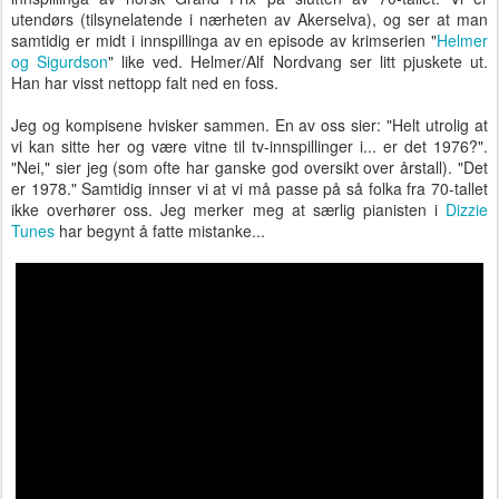
utendørs (tilsynelatende i nærheten av Akerselva), og ser at man
samtidig er midt i innspillinga av en episode av krimserien "
Helmer
og Sigurdson
" like ved. Helmer/Alf Nordvang ser litt pjuskete ut.
Han har visst nettopp falt ned en foss.
Jeg og kompisene hvisker sammen. En av oss sier: "Helt utrolig at
vi kan sitte her og være vitne til tv-innspillinger i... er det 1976?".
"Nei," sier jeg (som ofte har ganske god oversikt over årstall). "Det
er 1978." Samtidig innser vi at vi må passe på så folka fra 70-tallet
ikke overhører oss. Jeg merker meg at særlig pianisten i
Dizzie
Tunes
har begynt å fatte mistanke...