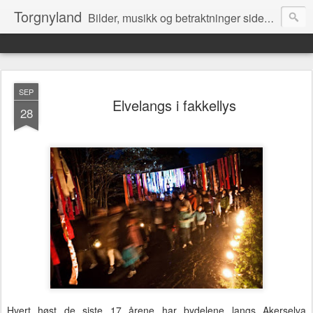
Torgnyland
Bilder, musikk og betraktninger siden 2008
SEP
Elvelangs i fakkellys
28
Hvert høst de siste 17 årene har bydelene langs Akerselva