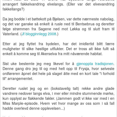
arrangert fakkelvandring elvelangs. (Eller var det elvevandring
fakkellangs?)
Da jeg bodde i et bøttekott på Bjølsen, var dette nærmeste nabolag,
og det var ganske så enkelt å rusle ned til Bentsebrua og deretter
følge strømmen fra Sagene ned mot Løkka og til slutt fram til
Vaterland. (
Jf blogginnlegg 2008
.)
Etter at jeg flyttet fra bydelen, har det imidlertid blitt færre
muligheter til slike høstlige utflukter. Det er tross alt ikke fullt så
enkelt å komme seg til Akerselva fra mitt nåværende habitat.
Sist uke bestemte jeg meg likevel for å
gjenoppta tradisjonen
.
Denne gang dro jeg til og med helt opp til Frysja, hvor selveste
ordføreren åpnet det hele på slaget åtte med en kort tale "i forhold
til" arrangementet.
Deretter ruslet jeg og en (bokstavelig talt) rekke andre glade
vandrere nedover langs elva, i mer eller mindre stummende mørke,
kun opplyst av flakkende fakler. (Jammen godt vi ikke var med i en
Miss Marple-episode. Hvem vet hvor mange av oss som i så fall
hadde overlevd denne opplevelsen...)