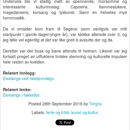
Underveis ble vi stadig møtt av spennende, morsomme og
interessante kulturinnslag: Capoeira, flammeslukere,
magedansere, korsang og lyskunst. Samt en helvetes mye
hornmusikk.
Da vi omsider kom fram til Sagene (som vanligvis var mitt
startpunkt
i gamle dager/yngre år), var klokka allerede over ti, og
jeg følte vel egentlig at det var like greit å avslutte der og da.
Deretter var det buss og bane attende til heimen. Likevel var jeg
fortsatt preget av utfluktens trolske stemning og kulturelle impulser
hele resten av kvelden.
Relatert innlegg:
Elvelangs ved høstjevndøgn
Relatert lenke:
Elvelangs i fakkellys
Posted
28th September 2016
by
Torgny
Labels:
ferie og fritid
kunst og kultur