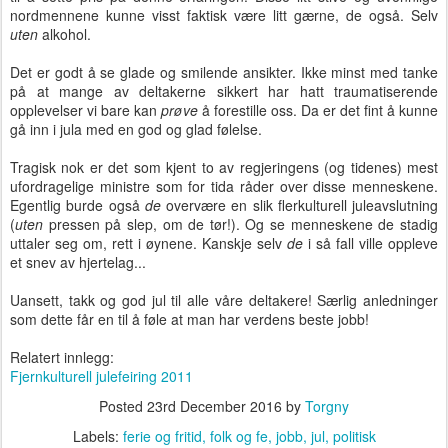
nordmennene kunne visst faktisk være litt gærne, de også. Selv
uten
alkohol.
Det er godt å se glade og smilende ansikter. Ikke minst med tanke
på at mange av deltakerne sikkert har hatt traumatiserende
opplevelser vi bare kan
prøve
å forestille oss. Da er det fint å kunne
gå inn i jula med en god og glad følelse.
Tragisk nok er det som kjent to av regjeringens (og tidenes) mest
ufordragelige ministre som for tida råder over disse menneskene.
Egentlig burde også
de
overvære en slik flerkulturell juleavslutning
(
uten
pressen på slep, om de tør!). Og se menneskene de stadig
uttaler seg om, rett i øynene. Kanskje selv
de
i så fall ville oppleve
et snev av hjertelag...
Uansett, takk og god jul til alle våre deltakere! Særlig anledninger
som dette får en til å føle at man har verdens beste jobb!
Relatert innlegg:
Fjernkulturell julefeiring 2011
Posted
23rd December 2016
by
Torgny
Labels:
ferie og fritid
folk og fe
jobb
jul
politisk