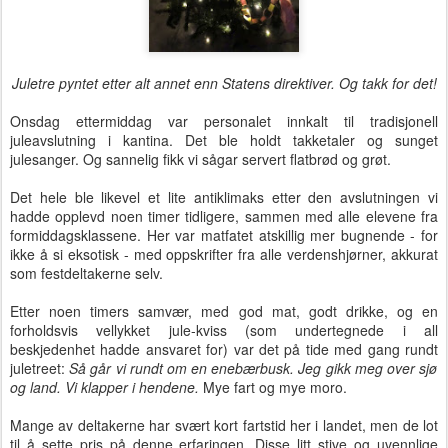
Juletre pyntet etter alt annet enn Statens direktiver. Og takk for det!
Onsdag ettermiddag var personalet innkalt til tradisjonell
juleavslutning i kantina. Det ble holdt takketaler og sunget
julesanger. Og sannelig fikk vi sågar servert flatbrød og grøt.
Det hele ble likevel et lite antiklimaks etter den avslutningen vi
hadde opplevd noen timer tidligere, sammen med alle elevene fra
formiddagsklassene. Her var matfatet atskillig mer bugnende - for
ikke å si eksotisk - med oppskrifter fra alle verdenshjørner, akkurat
som festdeltakerne selv.
Etter noen timers samvær, med god mat, godt drikke, og en
forholdsvis vellykket jule-kviss (som undertegnede i all
beskjedenhet hadde ansvaret for) var det på tide med gang rundt
juletreet:
Så går vi rundt om en enebærbusk. Jeg gikk meg over sjø
og land. Vi klapper i hendene.
Mye fart og mye moro.
Mange av deltakerne har svært kort fartstid her i landet, men de lot
til å sette pris på denne erfaringen. Disse litt stive og uvennlige