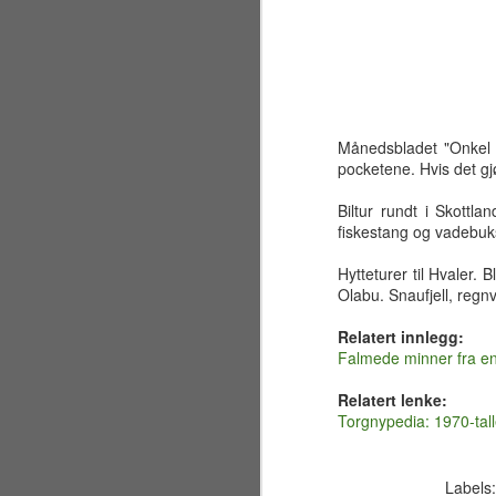
Månedsbladet "Onkel S
pocketene. Hvis det gj
Biltur rundt i Skott
fiskestang og vadebukse
Hytteturer til Hvaler
Olabu. Snaufjell, regn
Relatert innlegg:
Falmede minner fra e
Relatert lenke:
Sølvbryllup 2001~2026
JUL
Torgnypedia: 1970-tall
30
Fælt som tida flyr. Det er
allerede 25 år siden jeg og
en liten gjeng sto samlet på en
Labels