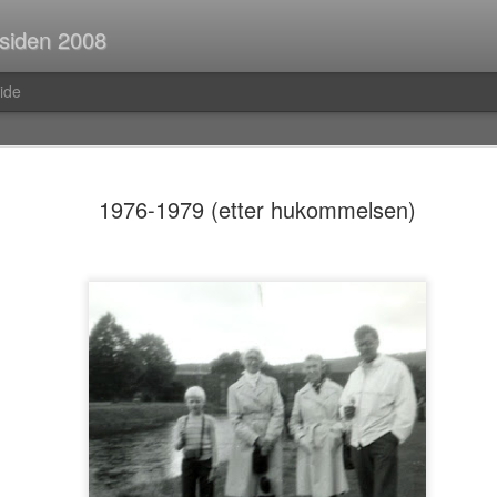
 siden 2008
ide
Spørsmål p
JUL
1976-1979 (etter hukommelsen)
30
Når man er ute og r
strekninger i buss el
man ofte i tanker om så ma
vedvarende stream of consc
Hva er egentlig rav?Hva var
mahayana-buddhisme igjen?B
(Og hvor vanlig er det med f
i Pellefant? (Jeg har ikke l
med horisontale striper i rød
Før i tida fikk man ofte ik
er kom tilbake fra ferie og 
bibliotek. I dag trenger ma