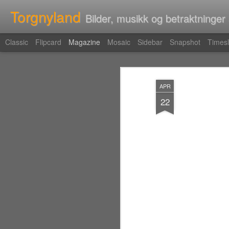
Torgnyland
Bilder, musikk og betraktninger
Classic
Flipcard
Magazine
Mosaic
Sidebar
Snapshot
Timesl
APR
22