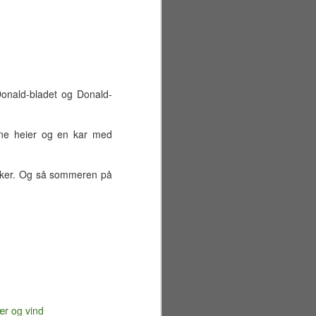
gang.
Donald-bladet og Donald-
ønne heier og en kar med
-bøker. Og så sommeren på
Sommerferiens første
JUN
29
uke
Mandag 22. juni
ær og vind