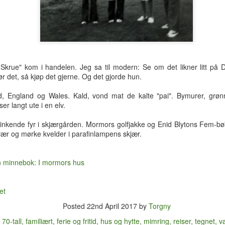
til et hotellrom med wi-fi-til
krue" kom i handelen. Jeg sa til modern: Se om det likner litt på 
ør det, så kjøp det gjerne. Og det gjorde hun.
land, England og Wales. Kald, vond mat de kalte "pai". Bymurer, gr
r langt ute i en elv.
. Blinkende fyr i skjærgården. Mormors golfjakke og Enid Blytons Fem
vær og mørke kvelder i parafinlampens skjær.
n minnebok: I mormors hus
Tre uker i Thailand
Analog modus
JUL
JUL
et
27
16
Tilbake i Smilets land,
Protagonisten i 90-talls-
Posted
22nd April 2017
by
Torgny
denne gang dessuten med
klassikeren Naiv.Super fikk
nevø Bo i reisefølget. Forhåpentlig
nok av samtidas kyniske og
:
70-tall
familiært
ferie og fritid
hus og hytte
mimring
reiser
tegnet
v