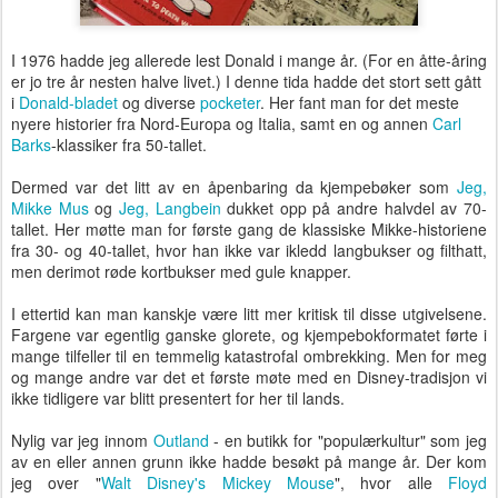
I 1976 hadde jeg allerede lest Donald i mange år. (For en åtte-åring
er jo tre år nesten halve livet.) I denne tida hadde det stort sett gått
i
Donald-bladet
og diverse
pocketer
. Her fant man for det meste
nyere historier fra Nord-Europa og Italia, samt en og annen
Carl
Barks
-klassiker fra 50-tallet.
Dermed var det litt av en åpenbaring da kjempebøker som
Jeg,
Mikke Mus
og
Jeg, Langbein
dukket opp på andre halvdel av 70-
tallet. Her møtte man for første gang de klassiske Mikke-historiene
fra 30- og 40-tallet, hvor han ikke var ikledd langbukser og filthatt,
men derimot røde kortbukser med gule knapper.
I ettertid kan man kanskje være litt mer kritisk til disse utgivelsene.
Fargene var egentlig ganske glorete, og kjempebokformatet førte i
mange tilfeller til en temmelig katastrofal ombrekking. Men for meg
og mange andre var det et første møte med en Disney-tradisjon vi
ikke tidligere var blitt presentert for her til lands.
Nylig var jeg innom
Outland
- en butikk for "populærkultur" som jeg
av en eller annen grunn ikke hadde besøkt på mange år. Der kom
jeg over "
Walt Disney's Mickey Mouse
", hvor alle
Floyd