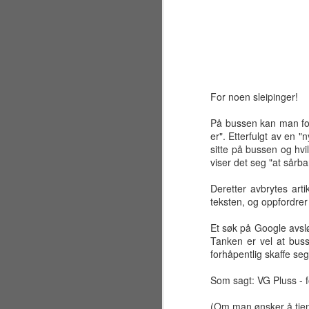
For noen sleipinger!
På bussen kan man for
er". Etterfulgt av en "
sitte på bussen og hvi
viser det seg "at sårba
Deretter avbrytes art
teksten, og oppfordrer 
Et søk på Google avslør
Tanken er vel at buss
Sølvbryllup 2001~2026
JUL
forhåpentlig skaffe se
30
Fælt som tida flyr. Det er
Som sagt: VG Pluss - f
allerede 25 år siden jeg og
en liten gjeng sto samlet på en
(Om man ønsker å tjen