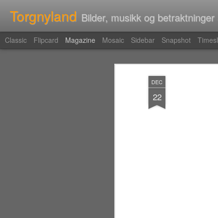
Torgnyland
Bilder, musikk og betraktninger
Classic
Flipcard
Magazine
Mosaic
Sidebar
Snapshot
Timesl
DEC
22