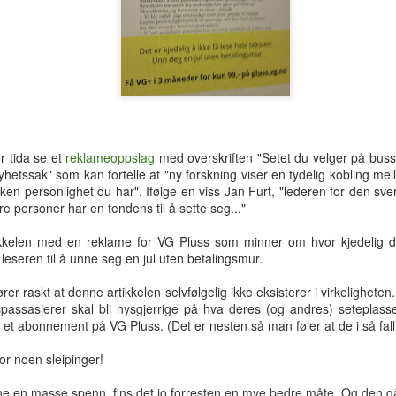
hotellrom med wi-fi-tilgang.
 tida se et
reklameoppslag
med overskriften "Setet du velger på bu
nyhetssak" som kan fortelle at "ny forskning viser en tydelig kobling me
lken personlighet du har". Ifølge en viss Jan Furt, "lederen for den s
re personer har en tendens til å sette seg..."
ikkelen med en reklame for VG Pluss som minner om hvor kjedelig de
leseren til å unne seg en jul uten betalingsmur.
er raskt at denne artikkelen selvfølgelig ikke eksisterer i virkeligheten
passasjerer skal bli nysgjerrige på hva deres (og andres) seteplasse
Tre uker i Thailand
Analog modus
JUL
JUL
g et abonnement på VG Pluss. (Det er nesten så man føler at de i så fall
27
16
Tilbake i Smilets land,
Protagonisten i 90-talls-
or noen sleipinger!
denne gang dessuten med
klassikeren Naiv.Super fikk
nevø Bo i reisefølget. Forhåpentlig
nok av samtidas kyniske og
e en masse spenn, fins det jo forresten en mye bedre måte. Og den gå