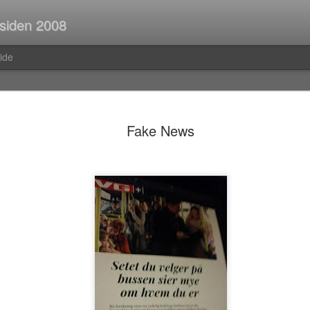
 siden 2008
ide
Spørsmål p
JUL
Fake News
30
Når man er ute og r
strekninger i buss el
man ofte i tanker om så ma
vedvarende stream of consc
Hva er egentlig rav?Hva var
mahayana-buddhisme igjen?B
(Og hvor vanlig er det med f
i Pellefant? (Jeg har ikke l
med horisontale striper i rød
Før i tida fikk man ofte ik
kom tilbake fra ferie og kun
bibliotek. I dag trenger man