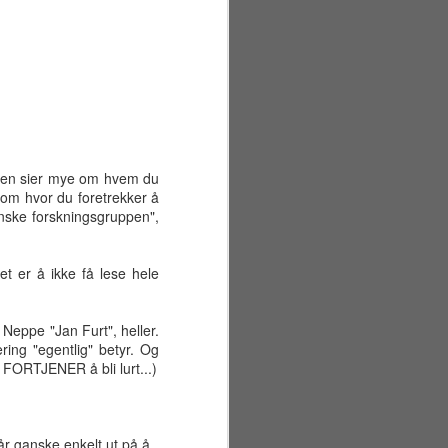
ssen sier mye om hvem du
llom hvor du foretrekker å
venske forskningsgruppen",
t er å ikke få lese hele
. Neppe "Jan Furt", heller.
ring "egentlig" betyr. Og
Sommerferiens første
JUN
 FORTJENER å bli lurt...)
29
uke
Mandag 22. juni
r ganske enkelt ut på å