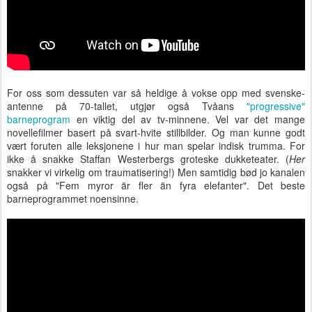
For oss som dessuten var så heldige å vokse opp med svenske-
antenne på 70-tallet, utgjør også Tvåans
"progressive"
barneprogram
en viktig del av tv-minnene. Vel var det mange
novellefilmer basert på svart-hvite stillbilder. Og man kunne godt
vært foruten alle leksjonene i hur man spelar indisk trumma. For
ikke å snakke Staffan Westerbergs groteske dukketeater. (
Her
snakker vi virkelig om traumatisering!) Men samtidig bød jo kanalen
også på "Fem myror är fler än fyra elefanter". Det beste
barneprogrammet noensinne.