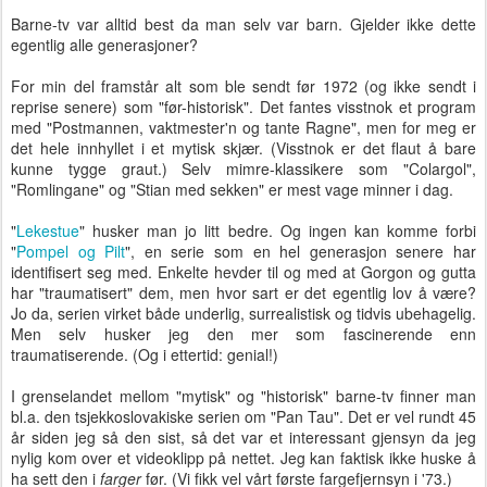
Barne-tv var alltid best da man selv var barn. Gjelder ikke dette
egentlig alle generasjoner?
For min del framstår alt som ble sendt før 1972 (og ikke sendt i
reprise senere) som "før-historisk". Det fantes visstnok et program
med "Postmannen, vaktmester'n og tante Ragne", men for meg er
det hele innhyllet i et mytisk skjær. (Visstnok er det flaut å bare
kunne tygge graut.) Selv mimre-klassikere som "Colargol",
"Romlingane" og "Stian med sekken" er mest vage minner i dag.
"
Lekestue
" husker man jo litt bedre. Og ingen kan komme forbi
"
Pompel og Pilt
", en serie som en hel generasjon senere har
identifisert seg med. Enkelte hevder til og med at Gorgon og gutta
har "traumatisert" dem, men hvor sart er det egentlig lov å være?
Jo da, serien virket både underlig, surrealistisk og tidvis ubehagelig.
Men selv husker jeg den mer som fascinerende enn
traumatiserende. (Og i ettertid: genial!)
I grenselandet mellom "mytisk" og "historisk" barne-tv finner man
bl.a. den tsjekkoslovakiske serien om "Pan Tau". Det er vel rundt 45
år siden jeg så den sist, så det var et interessant gjensyn da jeg
nylig kom over et videoklipp på nettet. Jeg kan faktisk ikke huske å
ha sett den i
farger
før. (Vi fikk vel vårt første fargefjernsyn i '73.)