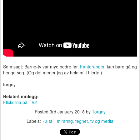
Som sagt: Barne-tv var mye bedre før.
Fantorangen
kan bare gå og
henge seg. (Og det mener jeg av hele mitt hjerte!)
torgny
Relatert innlegg:
Flickorna på TV2
Posted
3rd January 2018
by
Torgny
Labels:
70-tall
mimring
tegnet
tv og media